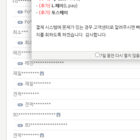
Fo***********
-
(추가)
L.페이
(L.pay)
Fo***********
-
(추가)
토스페이
Fo***********
결제 시스템에 문제가 있는 경우 고객센터로 알려주시면 빠
최소***
치를 취하도록 하겠습니다.
감사합니다.
최소***
레진**************
7일 동안 다시 열지 않음
레진**************
재질********
재질********
견적********
견적********
3D*****************
3D*****************
견적********