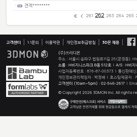
견적********
262
261
263
264
265
고객센터
1:1문의
이용약관
개인정보취급방침
3D몬 채용
(주)쓰리디몬
주소 : 서울시 송파구 법원로11길 25(문정동), H
쇼룸 : H비지니스파크 B동 512호
|
A/S : H비
사업자등록번호 : 876-87-00373 | 통신판매신
개인정보관리책임자 : 박정배 | 호스팅제공자 : 
고객센터 (10am~5pm) : 02-546-2617
| Ema
© Copyright 2026 3DMON Inc. All rights r