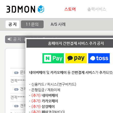
스토어
출력서비스
공 지
1:1 문의
A/S 사례
공 지 :
출력서비스 종료 안내
홈페이지 간편결제 서비스 추가 공지
1:1 
문의*****
네이버페이
및
카카오페이
등
간편결제 서비스
가
추가
되었
견적********
- 신용카드 / 피시스(연구비카드)
견적********
- 은행입금 / 계좌이체
-
(추가)
네이버페이
견적****************
-
(추가)
카카오페이
견적****************
-
(추가)
삼성페이
-
(추가)
페이코
(PAYCO)