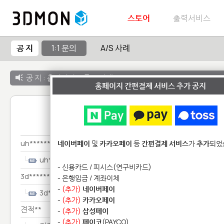
스토어
출력서비스
공 지
1:1 문의
A/S 사례
공 지 :
출력서비스 종료 안내
홈페이지 간편결제 서비스 추가 공지
1:1 
uh**********************
네이버페이
및
카카오페이
등
간편결제 서비스
가
추가
되었
uh**********************
- 신용카드 / 피시스(연구비카드)
3d********
- 은행입금 / 계좌이체
-
(추가)
네이버페이
3d********
-
(추가)
카카오페이
견적**
-
(추가)
삼성페이
-
(추가)
페이코
(PAYCO)