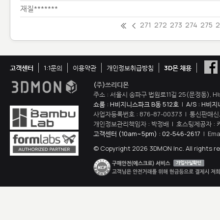
재질*******
271
272
273
274
275
고객센터
1:1문의
이용약관
개인정보취급방침
3D몬 채용
(주)쓰리디몬
주소 : 서울시 송파구 법원로11길 25(문정동), H
쇼룸 : H비지니스파크 B동 512호
|
A/S : H비
사업자등록번호 : 876-87-00373 | 통신판매신
개인정보관리책임자 : 박정배 | 호스팅제공자 : 
고객센터 (10am~5pm) : 02-546-2617
| Ema
© Copyright 2026 3DMON Inc. All rights r