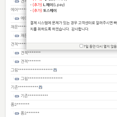
견적**
-
(추가)
L.페이
(L.pay)
에어******
-
(추가)
토스페이
에어******
결제 시스템에 문제가 있는 경우 고객센터로 알려주시면 빠
재문******
치를 취하도록 하겠습니다.
감사합니다.
재문******
견적*******
7일 동안 다시 열지 않음
견적*******
견적*******
그림*******************
그림*******************
기존***********
기존***********
폼2*******
폼2*******