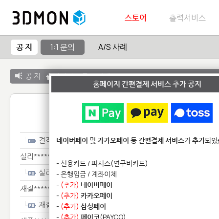
스토어
출력서비스
공 지
1:1 문의
A/S 사례
공 지 :
출력서비스 종료 안내
홈페이지 간편결제 서비스 추가 공지
1:1 
견적********
네이버페이
및
카카오페이
등
간편결제 서비스
가
추가
되었
실리*****************
- 신용카드 / 피시스(연구비카드)
실리*****************
- 은행입금 / 계좌이체
-
(추가)
네이버페이
재질******
-
(추가)
카카오페이
재질******
-
(추가)
삼성페이
-
(추가)
페이코
(PAYCO)