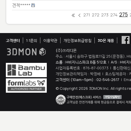
견적*****
275
271
272
273
274
고객센터
1:1문의
이용약관
개인정보취급방침
3D몬 채용
(주)쓰리디몬
주소 : 서울시 송파구 법원로11길 25(문정동), H
쇼룸 : H비지니스파크 B동 512호
|
A/S : H비
사업자등록번호 : 876-87-00373 | 통신판매신
개인정보관리책임자 : 박정배 | 호스팅제공자 : 
고객센터 (10am~5pm) : 02-546-2617
| Ema
© Copyright 2026 3DMON Inc. All rights r