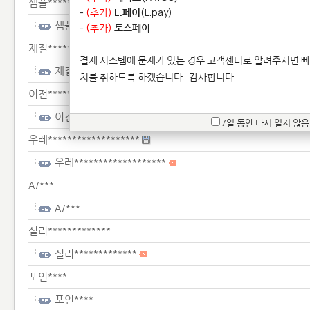
샘플*******
-
(추가)
L.페이
(L.pay)
샘플*******
-
(추가)
토스페이
재질*********
결제 시스템에 문제가 있는 경우 고객센터로 알려주시면 빠
재질*********
치를 취하도록 하겠습니다.
감사합니다.
이전*****************
이전*****************
7일 동안 다시 열지 않음
우레*******************
우레*******************
A/***
A/***
실리*************
실리*************
포인****
포인****