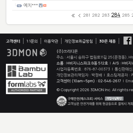
예치***
284
281
282
283
285
고객센터
1:1문의
이용약관
개인정보취급방침
3D몬 채용
(주)쓰리디몬
주소 : 서울시 송파구 법원로11길 25(문정동), H
쇼룸 : H비지니스파크 B동 512호
|
A/S : H비
사업자등록번호 : 876-87-00373 | 통신판매신
개인정보관리책임자 : 박정배 | 호스팅제공자 : 
고객센터 (10am~5pm) : 02-546-2617
| Ema
© Copyright 2026 3DMON Inc. All rights r