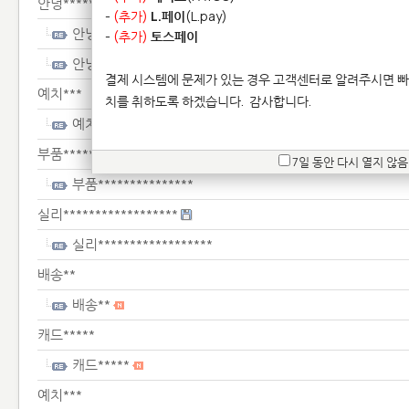
안녕**************
-
(추가)
L.페이
(L.pay)
안녕**************
-
(추가)
토스페이
안녕**************
결제 시스템에 문제가 있는 경우 고객센터로 알려주시면 빠
예치***
치를 취하도록 하겠습니다.
감사합니다.
예치***
부품***************
7일 동안 다시 열지 않음
부품***************
실리******************
실리******************
배송**
배송**
캐드*****
캐드*****
예치***