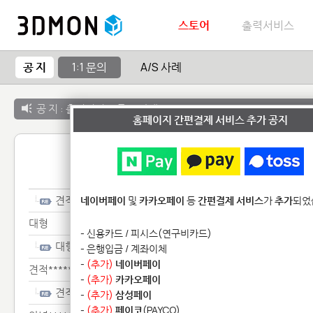
스토어
출력서비스
공 지
1:1 문의
A/S 사례
공 지 :
출력서비스 종료 안내
홈페이지 간편결제 서비스 추가 공지
1:1 
견적*********
네이버페이
및
카카오페이
등
간편결제 서비스
가
추가
되었
대형
- 신용카드 / 피시스(연구비카드)
대형
- 은행입금 / 계좌이체
-
(추가)
네이버페이
견적******
-
(추가)
카카오페이
견적******
-
(추가)
삼성페이
-
(추가)
페이코
(PAYCO)