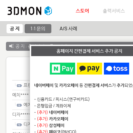
스토어
출력서비스
공 지
1:1 문의
A/S 사례
공 지 :
출력서비스 종료 안내
홈페이지 간편결제 서비스 추가 공지
1:1 
프린************
네이버페이
및
카카오페이
등
간편결제 서비스
가
추가
되었
예치****
- 신용카드 / 피시스(연구비카드)
예치****
- 은행입금 / 계좌이체
-
(추가)
네이버페이
디자************
-
(추가)
카카오페이
디자************
-
(추가)
삼성페이
-
(추가)
페이코
(PAYCO)