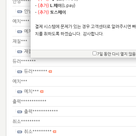
안녕*******************
-
(추가)
L.페이
(L.pay)
안녕*******************
-
(추가)
토스페이
예치****
결제 시스템에 문제가 있는 경우 고객센터로 알려주시면 빠
예치****
치를 취하도록 하겠습니다.
감사합니다.
재질***
재질***
7일 동안 다시 열지 않음
듀러*******
듀러*******
예치***
예치***
출력************
출력************
취소*********
취소*********