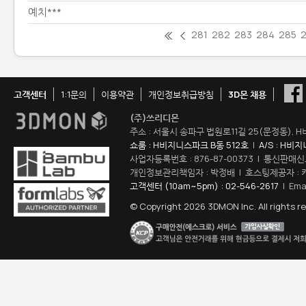
예치***
281
282
283
284
285
고객센터
1:1문의
이용약관
개인정보취급방침
3D몬 채용
(주)쓰리디몬
주소 : 서울시 송파구 법원로11길 25(문정동), H
쇼룸 : H비지니스파크 B동 512호
|
A/S : H비
사업자등록번호 : 876-87-00373 | 통신판매신
개인정보관리책임자 : 박정배 | 호스팅제공자 : 
고객센터 (10am~5pm) : 02-546-2617
| Ema
© Copyright 2026 3DMON Inc. All rights r