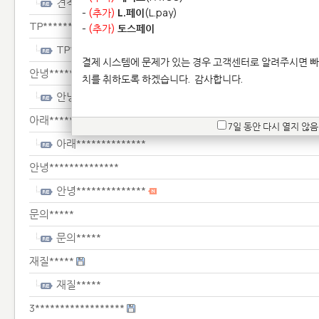
견적*********
-
(추가)
L.페이
(L.pay)
TP**********
-
(추가)
토스페이
TP**********
결제 시스템에 문제가 있는 경우 고객센터로 알려주시면 빠
안녕*******************************
치를 취하도록 하겠습니다.
감사합니다.
안녕*******************************
아래**************
7일 동안 다시 열지 않음
아래**************
안녕**************
안녕**************
문의*****
문의*****
재질*****
재질*****
3******************