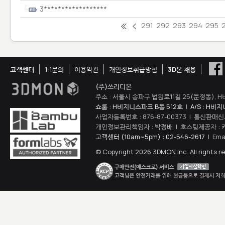
3******************
291
292
293
294
295
고객센터
1:1문의
이용약관
개인정보취급방침
3D몬 채용
(주)쓰리디몬
주소 : 서울시 송파구 법원로11길 25(문정동), H
쇼룸 : H비지니스파크 B동 512호
|
A/S : H비
사업자등록번호 : 876-87-00373 | 통신판매신
개인정보관리책임자 : 박정배 | 호스팅제공자 : 
고객센터 (10am~5pm) : 02-546-2617
| Ema
© Copyright 2026 3DMON Inc. All rights r