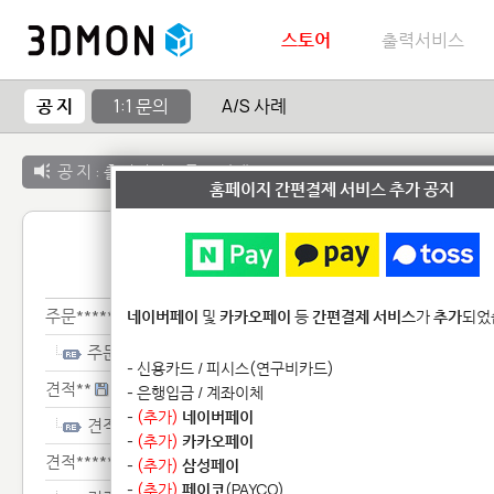
스토어
출력서비스
공 지
1:1 문의
A/S 사례
공 지 :
출력서비스 종료 안내
홈페이지 간편결제 서비스 추가 공지
1:1 
주문************
네이버페이
및
카카오페이
등
간편결제 서비스
가
추가
되었
주문************
- 신용카드 / 피시스(연구비카드)
견적**
- 은행입금 / 계좌이체
-
(추가)
네이버페이
견적**
-
(추가)
카카오페이
견적*********
-
(추가)
삼성페이
-
(추가)
페이코
(PAYCO)