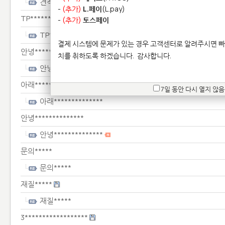
견적*********
-
(추가)
L.페이
(L.pay)
TP**********
-
(추가)
토스페이
TP**********
결제 시스템에 문제가 있는 경우 고객센터로 알려주시면 빠
안녕*******************************
치를 취하도록 하겠습니다.
감사합니다.
안녕*******************************
아래**************
7일 동안 다시 열지 않음
아래**************
안녕**************
안녕**************
문의*****
문의*****
재질*****
재질*****
3******************