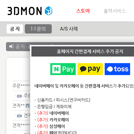
스토어
출력서비스
공 지
1:1 문의
A/S 사례
공 지 :
출력서비스 종료 안내
홈페이지 간편결제 서비스 추가 공지
1:1 
주문************
네이버페이
및
카카오페이
등
간편결제 서비스
가
추가
되었
주문************
- 신용카드 / 피시스(연구비카드)
견적**
- 은행입금 / 계좌이체
-
(추가)
네이버페이
견적**
-
(추가)
카카오페이
견적*********
-
(추가)
삼성페이
-
(추가)
페이코
(PAYCO)