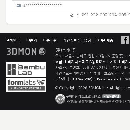
3******************
291
292
293
294
295
고객센터
1:1문의
이용약관
개인정보취급방침
3D몬 채용
(주)쓰리디몬
주소 : 서울시 송파구 법원로11길 25(문정동), H
쇼룸 : H비지니스파크 B동 512호
|
A/S : H비
사업자등록번호 : 876-87-00373 | 통신판매신
개인정보관리책임자 : 박정배 | 호스팅제공자 : 
고객센터 (10am~5pm) : 02-546-2617
| Ema
© Copyright 2026 3DMON Inc. All rights r