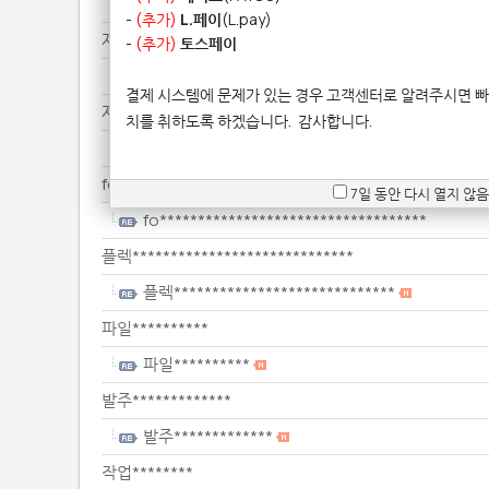
3d************
-
(추가)
L.페이
(L.pay)
재질********
-
(추가)
토스페이
재질********
결제 시스템에 문제가 있는 경우 고객센터로 알려주시면 빠
제작******
치를 취하도록 하겠습니다.
감사합니다.
제작******
fo***********************************
7일 동안 다시 열지 않음
fo***********************************
플렉*****************************
플렉*****************************
파일**********
파일**********
발주*************
발주*************
작업********