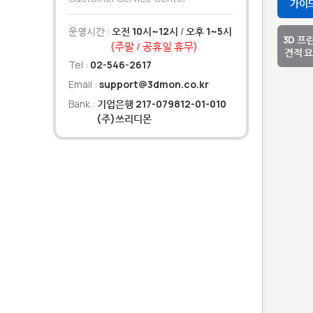
가이
운영시간 :
오전 10시~12시
/
오후 1~5시
3D 프
(주말 / 공휴일 휴무)
견적 
Tel :
02-546-2617
Email :
support@3dmon.co.kr
Bank :
기업은행 217-079812-01-010
(주)쓰리디몬