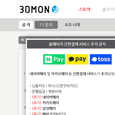
스토어
출력서
공 지
1:1 문의
A/S 사례
공 지 :
출력서비스 종료 안내
홈페이지 간편결제 서비스 추가 공지
1
나사**********
네이버페이
및
카카오페이
등
간편결제 서비스
가
추가
되었
나사**********
- 신용카드 / 피시스(연구비카드)
3d***********
- 은행입금 / 계좌이체
-
(추가)
네이버페이
3d***********
-
(추가)
카카오페이
3d************
-
(추가)
삼성페이
-
(추가)
페이코
(PAYCO)