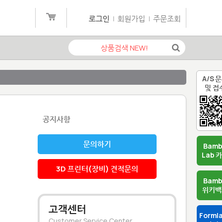
로그인
|
회원가입
|
주문조회
A/S 
및 접
공지사항
문의하기
Bam
Lab 
3D 프린터(장비) 견적문의
Bam
위키백
고객센터
Forml
Customer Service Center