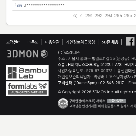
3******************
291
292
293
294
295
고객센터
1:1문의
이용약관
개인정보취급방침
3D몬 채용
(주)쓰리디몬
주소 : 서울시 송파구 법원로11길 25(문정동), H
쇼룸 : H비지니스파크 B동 512호
|
A/S : H비
사업자등록번호 : 876-87-00373 | 통신판매신
개인정보관리책임자 : 박정배 | 호스팅제공자 : 
고객센터 (10am~5pm) : 02-546-2617
| Ema
© Copyright 2026 3DMON Inc. All rights r