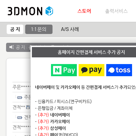
스토어
출력서비스
공 지
1:1 문의
A/S 사례
공 지 :
출력서비스 종료 안내
홈페이지 간편결제 서비스 추가 공지
1:1 
주문************
네이버페이
및
카카오페이
등
간편결제 서비스
가
추가
되었
주문************
- 신용카드 / 피시스(연구비카드)
견적**
- 은행입금 / 계좌이체
-
(추가)
네이버페이
견적**
-
(추가)
카카오페이
견적*********
-
(추가)
삼성페이
-
(추가)
페이코
(PAYCO)