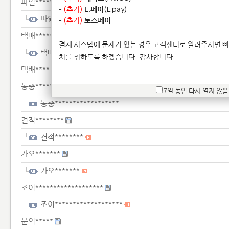
파일**********
-
(추가)
L.페이
(L.pay)
파일**********
-
(추가)
토스페이
택배*****
결제 시스템에 문제가 있는 경우 고객센터로 알려주시면 빠
택배*****
치를 취하도록 하겠습니다.
감사합니다.
택배****
동충******************
7일 동안 다시 열지 않음
동충******************
견적********
견적********
가오*******
가오*******
조이*******************
조이*******************
문의*****