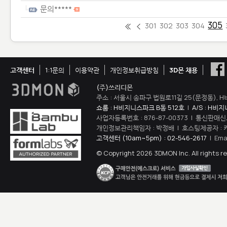
문의*****
305
301
302
303
304
고객센터
1:1문의
이용약관
개인정보취급방침
3D몬 채용
(주)쓰리디몬
주소 : 서울시 송파구 법원로11길 25(문정동), H
쇼룸 : H비지니스파크 B동 512호
|
A/S : H비
사업자등록번호 : 876-87-00373 | 통신판매신
개인정보관리책임자 : 박정배 | 호스팅제공자 : 
고객센터 (10am~5pm) : 02-546-2617
| Ema
© Copyright 2026 3DMON Inc. All rights r