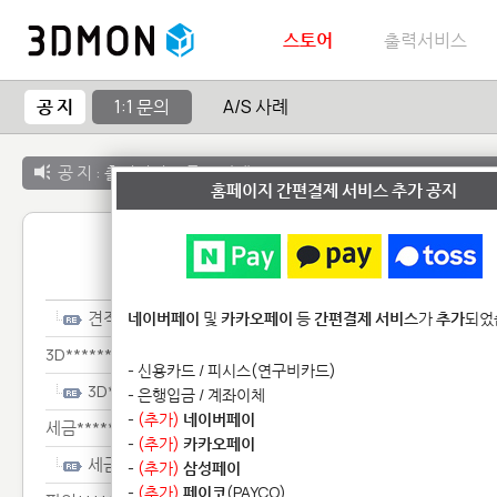
스토어
출력서비스
공 지
1:1 문의
A/S 사례
공 지 :
출력서비스 종료 안내
홈페이지 간편결제 서비스 추가 공지
1:1 
견적*
네이버페이
및
카카오페이
등
간편결제 서비스
가
추가
되었
3D******
- 신용카드 / 피시스(연구비카드)
3D******
- 은행입금 / 계좌이체
-
(추가)
네이버페이
세금*******************
-
(추가)
카카오페이
세금*******************
-
(추가)
삼성페이
-
(추가)
페이코
(PAYCO)