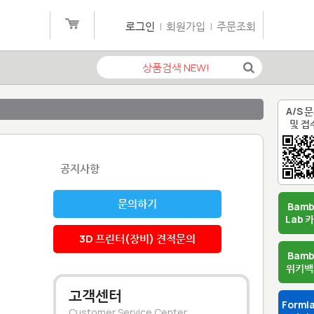
로그인
|
회원가입
|
주문조회
A/S 
및 접
공지사항
문의하기
Bam
Lab 
3D 프린터(장비) 견적문의
Bam
위키백
고객센터
Forml
Customer Service Center