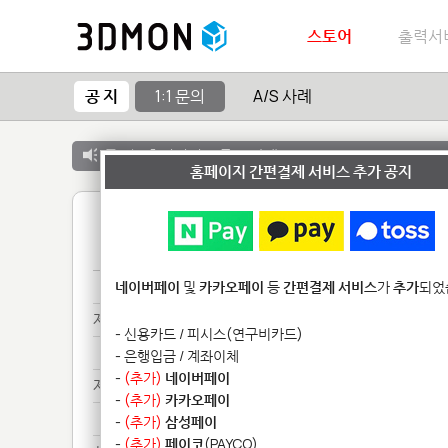
스토어
출력서
공 지
1:1 문의
A/S 사례
공 지 :
출력서비스 종료 안내
홈페이지 간편결제 서비스 추가 공지
1
제품*******
네이버페이
및
카카오페이
등
간편결제 서비스
가
추가
되었
제품*******
- 신용카드 / 피시스(연구비카드)
제품*******
- 은행입금 / 계좌이체
-
(추가)
네이버페이
제품*******
-
(추가)
카카오페이
제품*******
-
(추가)
삼성페이
-
(추가)
페이코
(PAYCO)