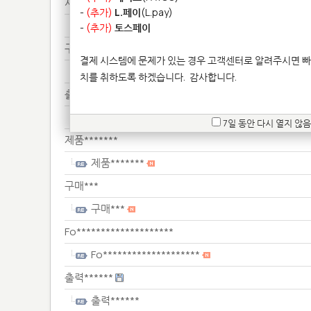
서류***
-
(추가)
L.페이
(L.pay)
서류***
-
(추가)
토스페이
구매***
결제 시스템에 문제가 있는 경우 고객센터로 알려주시면 빠
구매***
치를 취하도록 하겠습니다.
감사합니다.
출력******
출력******
7일 동안 다시 열지 않음
제품*******
제품*******
구매***
구매***
Fo********************
Fo********************
출력******
출력******