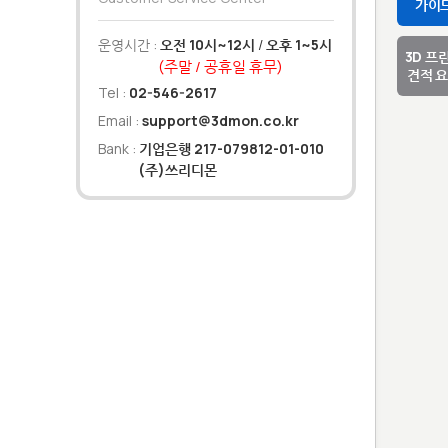
가이
운영시간 :
오전 10시~12시
/
오후 1~5시
3D 프
(주말 / 공휴일 휴무)
견적 
Tel :
02-546-2617
Email :
support@3dmon.co.kr
Bank :
기업은행 217-079812-01-010
(주)쓰리디몬