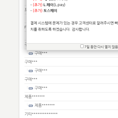
기타**************
-
(추가)
L.페이
(L.pay)
포인*******
-
(추가)
토스페이
포인*******
결제 시스템에 문제가 있는 경우 고객센터로 알려주시면 빠
Fo********************
치를 취하도록 하겠습니다.
감사합니다.
Fo********************
구매***
7일 동안 다시 열지 않음
구매***
구매***
구매***
구매***
구매***
제품*******
제품*******
기타**************