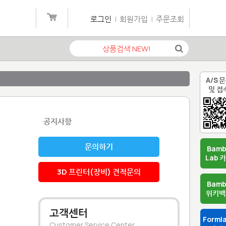
로그인
|
회원가입
|
주문조회
A/S 
및 접
공지사항
문의하기
Bam
Lab 
3D 프린터(장비) 견적문의
Bam
위키백
고객센터
Forml
Customer Service Center