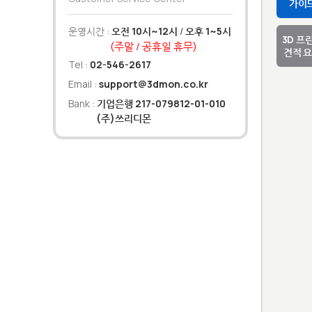
가이
운영시간 :
오전 10시~12시
/
오후 1~5시
3D 프
(주말 / 공휴일 휴무)
견적 
Tel :
02-546-2617
Email :
support@3dmon.co.kr
Bank :
기업은행 217-079812-01-010
(주)쓰리디몬