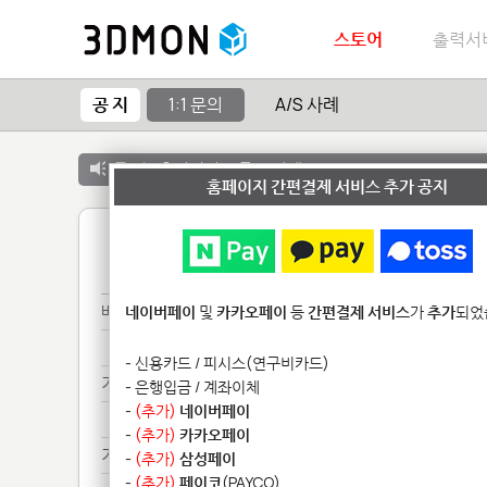
스토어
출력서
공 지
1:1 문의
A/S 사례
공 지 :
출력서비스 종료 안내
홈페이지 간편결제 서비스 추가 공지
1
배송***
네이버페이
및
카카오페이
등
간편결제 서비스
가
추가
되었
배송***
- 신용카드 / 피시스(연구비카드)
기타**************
- 은행입금 / 계좌이체
-
(추가)
네이버페이
기타**************
-
(추가)
카카오페이
기타**************
-
(추가)
삼성페이
-
(추가)
페이코
(PAYCO)