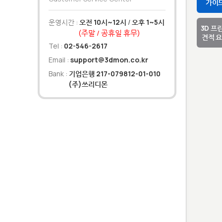
가이
운영시간 :
오전 10시~12시
/
오후 1~5시
3D 프
(주말 / 공휴일 휴무)
견적 
Tel :
02-546-2617
Email :
support@3dmon.co.kr
Bank :
기업은행 217-079812-01-010
(주)쓰리디몬