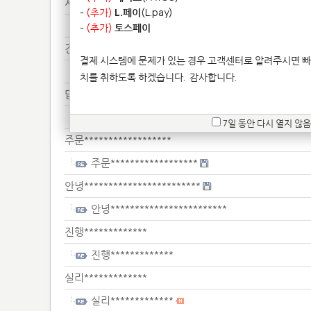
시제*************
-
(추가)
L.페이
(L.pay)
시제*************
-
(추가)
토스페이
견적*******
결제 시스템에 문제가 있는 경우 고객센터로 알려주시면 빠
견적*******
치를 취하도록 하겠습니다.
감사합니다.
답변***********************
답변***********************
7일 동안 다시 열지 않음
주문******************
주문******************
안녕************************
안녕************************
진행*************
진행*************
실리*************
실리*************