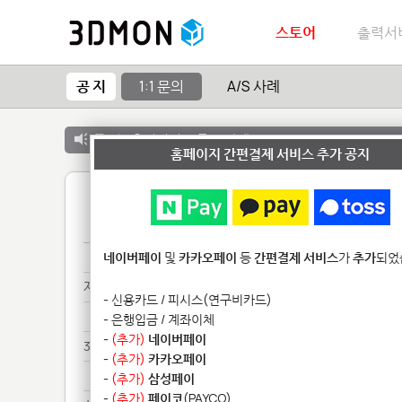
스토어
출력서
공 지
1:1 문의
A/S 사례
공 지 :
출력서비스 종료 안내
홈페이지 간편결제 서비스 추가 공지
1
실리********************
네이버페이
및
카카오페이
등
간편결제 서비스
가
추가
되었
제작*********
- 신용카드 / 피시스(연구비카드)
제작*********
- 은행입금 / 계좌이체
-
(추가)
네이버페이
3d***************
-
(추가)
카카오페이
3d***************
-
(추가)
삼성페이
-
(추가)
페이코
(PAYCO)