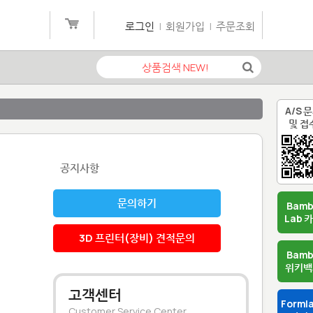
로그인
|
회원가입
|
주문조회
A/S 
및 접
공지사항
문의하기
Bam
Lab 
3D 프린터(장비) 견적문의
Bam
위키백
고객센터
Forml
Customer Service Center