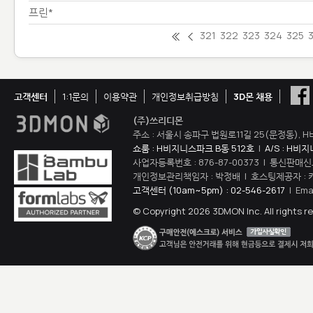
프린*
321
322
323
324
325
고객센터
1:1문의
이용약관
개인정보취급방침
3D몬 채용
(주)쓰리디몬
주소 : 서울시 송파구 법원로11길 25(문정동), H
쇼룸 : H비지니스파크 B동 512호
|
A/S : H비
사업자등록번호 : 876-87-00373 | 통신판매신
개인정보관리책임자 : 박정배 | 호스팅제공자 : 
고객센터 (10am~5pm) : 02-546-2617
| Ema
© Copyright 2026 3DMON Inc. All rights r