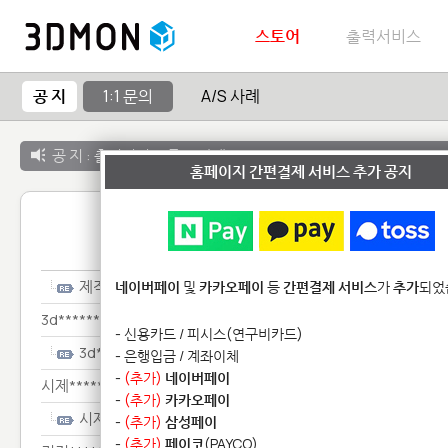
스토어
출력서비스
공 지
1:1 문의
A/S 사례
공 지 :
출력서비스 종료 안내
홈페이지 간편결제 서비스 추가 공지
1:1 
제작*********
네이버페이
및
카카오페이
등
간편결제 서비스
가
추가
되었
3d***************
- 신용카드 / 피시스(연구비카드)
3d***************
- 은행입금 / 계좌이체
-
(추가)
네이버페이
시제*************
-
(추가)
카카오페이
시제*************
-
(추가)
삼성페이
-
(추가)
페이코
(PAYCO)