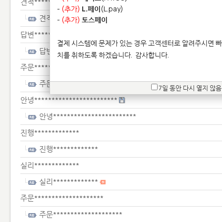
견적*******
-
(추가)
L.페이
(L.pay)
견적*******
-
(추가)
토스페이
답변***********************
결제 시스템에 문제가 있는 경우 고객센터로 알려주시면 빠
답변***********************
치를 취하도록 하겠습니다.
감사합니다.
주문******************
주문******************
7일 동안 다시 열지 않음
안녕************************
안녕************************
진행*************
진행*************
실리*************
실리*************
주문********************
주문********************