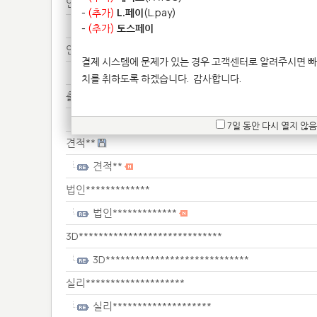
안녕******************
-
(추가)
L.페이
(L.pay)
안녕******************
-
(추가)
토스페이
안녕******************
결제 시스템에 문제가 있는 경우 고객센터로 알려주시면 빠
안녕******************
치를 취하도록 하겠습니다.
감사합니다.
출력***
출력***
7일 동안 다시 열지 않음
견적**
견적**
법인*************
법인*************
3D*****************************
3D*****************************
실리********************
실리********************