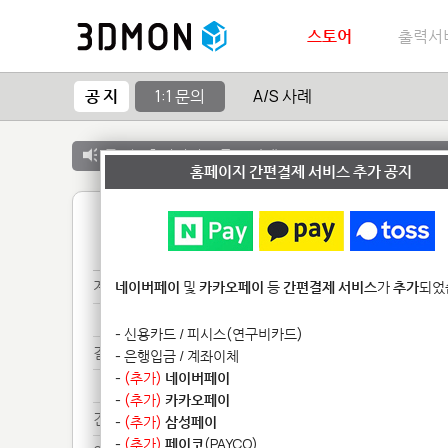
스토어
출력서
공 지
1:1 문의
A/S 사례
공 지 :
출력서비스 종료 안내
홈페이지 간편결제 서비스 추가 공지
1
계좌***
네이버페이
및
카카오페이
등
간편결제 서비스
가
추가
되었
계좌***
- 신용카드 / 피시스(연구비카드)
결제************
- 은행입금 / 계좌이체
-
(추가)
네이버페이
결제************
-
(추가)
카카오페이
견적**
-
(추가)
삼성페이
-
(추가)
페이코
(PAYCO)