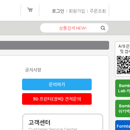
로그인
|
회원가입
|
주문조회
A/S 
및 접
공지사항
문의하기
Bam
Lab 
3D 프린터(장비) 견적문의
Bam
위키백
고객센터
Forml
Customer Service Center