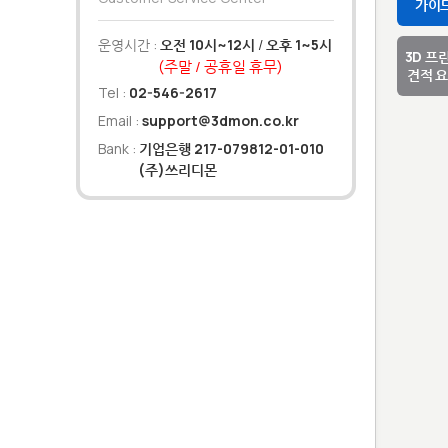
가이
운영시간 :
오전 10시~12시
/
오후 1~5시
3D 프
(주말 / 공휴일 휴무)
견적 
Tel :
02-546-2617
Email :
support@3dmon.co.kr
Bank :
기업은행 217-079812-01-010
(주)쓰리디몬