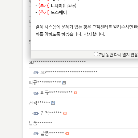
우레************
-
(추가)
L.페이
(L.pay)
우레************
-
(추가)
토스페이
대학**********
결제 시스템에 문제가 있는 경우 고객센터로 알려주시면 빠
대학**********
치를 취하도록 하겠습니다.
감사합니다.
안녕****************************************
안녕****************************************
7일 동안 다시 열지 않음
3D************************
3D************************
피규***********
피규***********
견적******
견적******
납품*******
납품*******