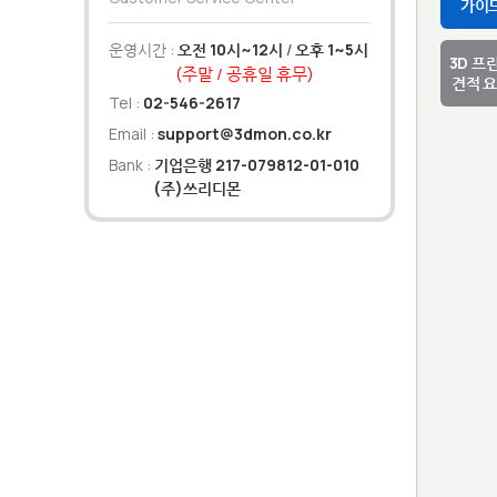
가이
운영시간 :
오전 10시~12시
/
오후 1~5시
3D 프
(주말 / 공휴일 휴무)
견적 
Tel :
02-546-2617
Email :
support@3dmon.co.kr
Bank :
기업은행 217-079812-01-010
(주)쓰리디몬