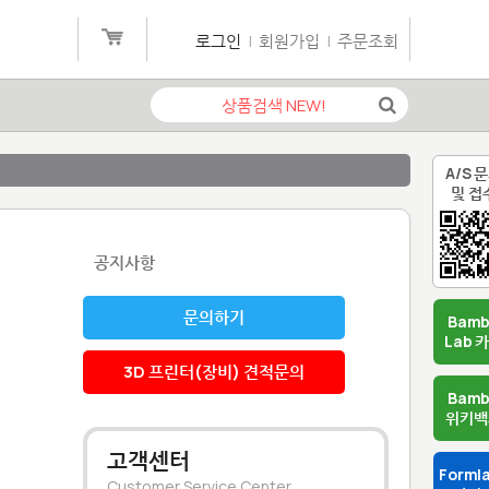
로그인
|
회원가입
|
주문조회
A/S 
및 접
공지사항
문의하기
Bam
Lab 
3D 프린터(장비) 견적문의
Bam
위키백
고객센터
Forml
Customer Service Center