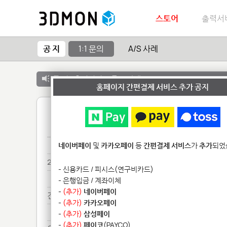
스토어
출력서
공 지
1:1 문의
A/S 사례
공 지 :
출력서비스 종료 안내
홈페이지 간편결제 서비스 추가 공지
1
견적*******
네이버페이
및
카카오페이
등
간편결제 서비스
가
추가
되었
28*********************
- 신용카드 / 피시스(연구비카드)
28*********************
- 은행입금 / 계좌이체
-
(추가)
네이버페이
견적***
-
(추가)
카카오페이
견적***
-
(추가)
삼성페이
-
(추가)
페이코
(PAYCO)