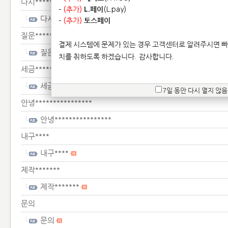
다시**********
-
(추가)
L.페이
(L.pay)
다시**********
-
(추가)
토스페이
질문*****
결제 시스템에 문제가 있는 경우 고객센터로 알려주시면 빠
질문*****
치를 취하도록 하겠습니다.
감사합니다.
세금***************************
세금***************************
7일 동안 다시 열지 않음
안녕****************
안녕****************
내구****
내구****
제작*******
제작*******
문의
문의