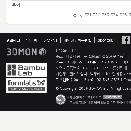
문의
331
332
333
334
335
고객센터
1:1문의
이용약관
개인정보취급방침
3D몬 채용
(주)쓰리디몬
주소 : 서울시 송파구 법원로11길 25(문정동), H
쇼룸 : H비지니스파크 B동 512호
|
A/S : H비
사업자등록번호 : 876-87-00373 | 통신판매신
개인정보관리책임자 : 박정배 | 호스팅제공자 : 
고객센터 (10am~5pm) : 02-546-2617
| Ema
© Copyright 2026 3DMON Inc. All rights r