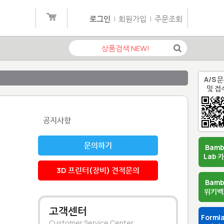
로그인
|
회원가입
|
주문조회
A/S 
및 접
공지사항
문의하기
Bam
Lab 
3D 프린터(장비) 견적문의
Bam
위키백
고객센터
Forml
Customer Service Center