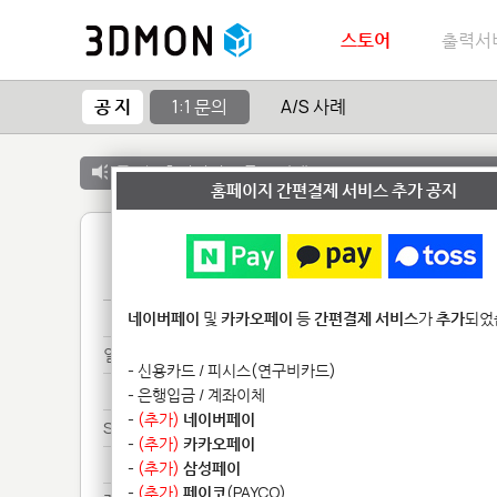
스토어
출력서
공 지
1:1 문의
A/S 사례
공 지 :
출력서비스 종료 안내
홈페이지 간편결제 서비스 추가 공지
1
프린*********
네이버페이
및
카카오페이
등
간편결제 서비스
가
추가
되었
일주***************
- 신용카드 / 피시스(연구비카드)
일주***************
- 은행입금 / 계좌이체
-
(추가)
네이버페이
SL***********
-
(추가)
카카오페이
SL***********
-
(추가)
삼성페이
-
(추가)
페이코
(PAYCO)