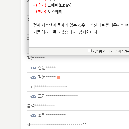
제품************
-
(추가)
L.페이
(L.pay)
제품************
-
(추가)
토스페이
최소***********
결제 시스템에 문제가 있는 경우 고객센터로 알려주시면 빠
최소***********
치를 취하도록 하겠습니다.
감사합니다.
예 ********************
예 ********************
7일 동안 다시 열지 않음
질문*****
질문*****
질문*****
그리****************
그리****************
출력**********
출력**********
sl****************************