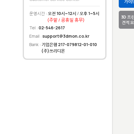
가이
운영시간 :
오전 10시~12시
/
오후 1~5시
3D 프
(주말 / 공휴일 휴무)
견적 
Tel :
02-546-2617
Email :
support@3dmon.co.kr
Bank :
기업은행 217-079812-01-010
(주)쓰리디몬