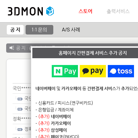
스토어
출력서비스
공 지
1:1 문의
A/S 사례
공 지 :
출력서비스 종료 안내
홈페이지 간편결제 서비스 추가 공지
1:1 
국민********************
네이버페이
및
카카오페이
등
간편결제 서비스
가
추가
되었
국민********************
- 신용카드 / 피시스(연구비카드)
국민********************
- 은행입금 / 계좌이체
-
(추가)
네이버페이
정확*************
-
(추가)
카카오페이
정확*************
-
(추가)
삼성페이
-
(추가)
페이코
(PAYCO)