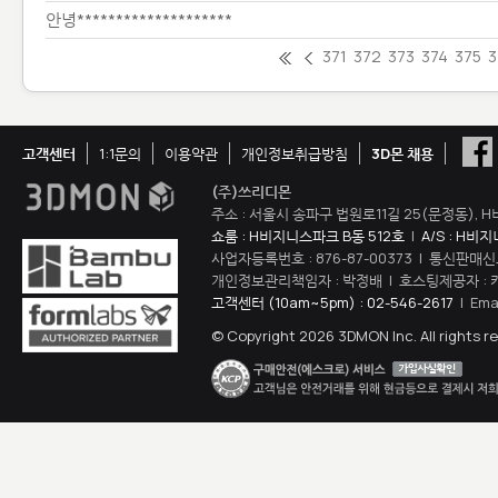
안녕********************
371
372
373
374
375
3
고객센터
1:1문의
이용약관
개인정보취급방침
3D몬 채용
(주)쓰리디몬
주소 : 서울시 송파구 법원로11길 25(문정동), H
쇼룸 : H비지니스파크 B동 512호
|
A/S : H비
사업자등록번호 : 876-87-00373 | 통신판매신
개인정보관리책임자 : 박정배 | 호스팅제공자 : 
고객센터 (10am~5pm) : 02-546-2617
| Ema
© Copyright 2026 3DMON Inc. All rights r