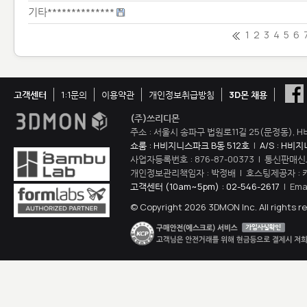
기타**************
1
2
3
4
5
6
고객센터
1:1문의
이용약관
개인정보취급방침
3D몬 채용
(주)쓰리디몬
주소 : 서울시 송파구 법원로11길 25(문정동), H
쇼룸 : H비지니스파크 B동 512호
|
A/S : H비
사업자등록번호 : 876-87-00373 | 통신판매신
개인정보관리책임자 : 박정배 | 호스팅제공자 : 
고객센터 (10am~5pm) : 02-546-2617
| Ema
© Copyright 2026 3DMON Inc. All rights r