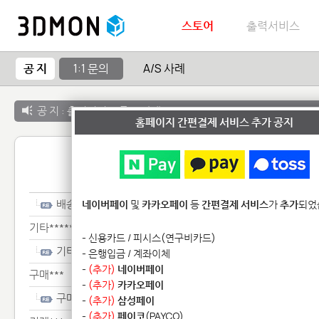
스토어
출력서비스
공 지
1:1 문의
A/S 사례
공 지 :
출력서비스 종료 안내
홈페이지 간편결제 서비스 추가 공지
1:1 
배송***
네이버페이
및
카카오페이
등
간편결제 서비스
가
추가
되었
기타**************
- 신용카드 / 피시스(연구비카드)
기타**************
- 은행입금 / 계좌이체
-
(추가)
네이버페이
구매***
-
(추가)
카카오페이
구매***
-
(추가)
삼성페이
-
(추가)
페이코
(PAYCO)