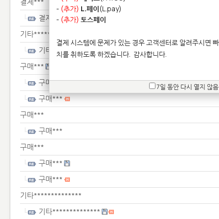
결제***
-
(추가)
L.페이
(L.pay)
결제***
-
(추가)
토스페이
기타**************
결제 시스템에 문제가 있는 경우 고객센터로 알려주시면 빠
기타**************
치를 취하도록 하겠습니다.
감사합니다.
구매***
구매***
7일 동안 다시 열지 않음
구매***
구매***
구매***
구매***
구매***
구매***
기타**************
기타**************