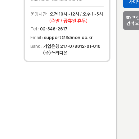
가이
운영시간 :
오전 10시~12시
/
오후 1~5시
3D 프
(주말 / 공휴일 휴무)
견적 
Tel :
02-546-2617
Email :
support@3dmon.co.kr
Bank :
기업은행 217-079812-01-010
(주)쓰리디몬