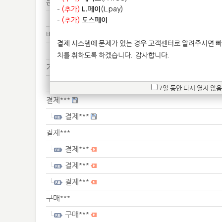
문의******
-
(추가)
L.페이
(L.pay)
문의******
-
(추가)
토스페이
배송***
결제 시스템에 문제가 있는 경우 고객센터로 알려주시면 빠
배송***
치를 취하도록 하겠습니다.
감사합니다.
기타**************
기타**************
7일 동안 다시 열지 않음
결제***
결제***
결제***
결제***
결제***
결제***
구매***
구매***