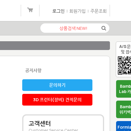
로그인
|
회원가입
|
주문조회
A/S 
및 접
공지사항
문의하기
Bam
Lab 
3D 프린터(장비) 견적문의
Bam
위키백
고객센터
Forml
Customer Service Center