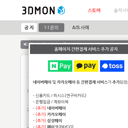
스토어
출력서
공 지
1:1 문의
A/S 사례
공 지 :
출력서비스 종료 안내
홈페이지 간편결제 서비스 추가 공지
1
구매***
네이버페이
및
카카오페이
등
간편결제 서비스
가
추가
되었
기타**************
- 신용카드 / 피시스(연구비카드)
기타**************
- 은행입금 / 계좌이체
-
(추가)
네이버페이
구매***
-
(추가)
카카오페이
구매***
-
(추가)
삼성페이
-
(추가)
페이코
(PAYCO)