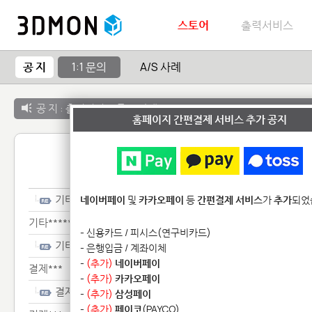
스토어
출력서비스
공 지
1:1 문의
A/S 사례
공 지 :
출력서비스 종료 안내
홈페이지 간편결제 서비스 추가 공지
1:1 
기타**************
네이버페이
및
카카오페이
등
간편결제 서비스
가
추가
되었
기타**************
- 신용카드 / 피시스(연구비카드)
기타**************
- 은행입금 / 계좌이체
-
(추가)
네이버페이
결제***
-
(추가)
카카오페이
결제***
-
(추가)
삼성페이
-
(추가)
페이코
(PAYCO)