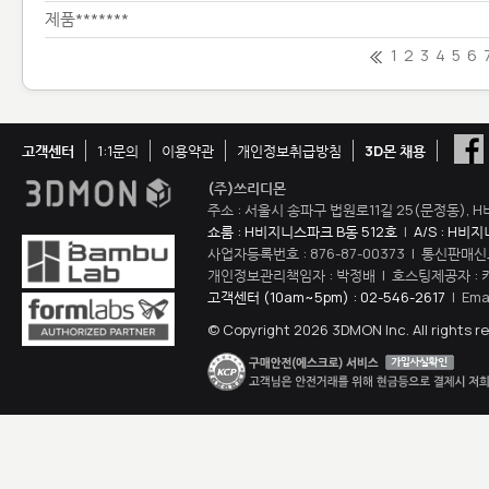
제품*******
1
2
3
4
5
6
고객센터
1:1문의
이용약관
개인정보취급방침
3D몬 채용
(주)쓰리디몬
주소 : 서울시 송파구 법원로11길 25(문정동), H
쇼룸 : H비지니스파크 B동 512호
|
A/S : H비
사업자등록번호 : 876-87-00373 | 통신판매신
개인정보관리책임자 : 박정배 | 호스팅제공자 : 
고객센터 (10am~5pm) : 02-546-2617
| Ema
© Copyright 2026 3DMON Inc. All rights r