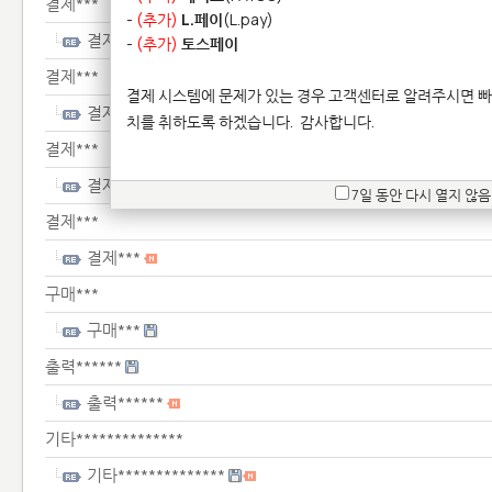
결제***
-
(추가)
L.페이
(L.pay)
결제***
-
(추가)
토스페이
결제***
결제 시스템에 문제가 있는 경우 고객센터로 알려주시면 빠
결제***
치를 취하도록 하겠습니다.
감사합니다.
결제***
결제***
7일 동안 다시 열지 않음
결제***
결제***
구매***
구매***
출력******
출력******
기타**************
기타**************