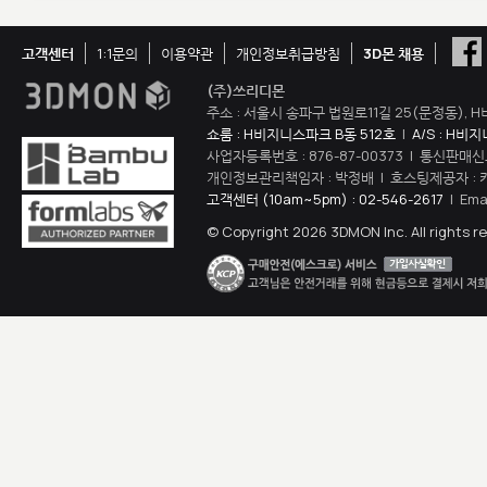
고객센터
1:1문의
이용약관
개인정보취급방침
3D몬 채용
(주)쓰리디몬
주소 : 서울시 송파구 법원로11길 25(문정동), H
쇼룸 : H비지니스파크 B동 512호
|
A/S : H비
사업자등록번호 : 876-87-00373 | 통신판매신
개인정보관리책임자 : 박정배 | 호스팅제공자 : 
고객센터 (10am~5pm) : 02-546-2617
| Ema
© Copyright 2026 3DMON Inc. All rights r