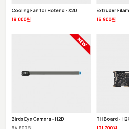
Cooling Fan for Hotend - X2D
Extruder Fila
19,000원
16,900원
Birds Eye Camera - H2D
TH Board - H2
84,800원
101,700원