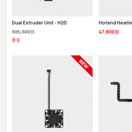
Dual Extruder Unit - H2D
Hotend Heatin
305,300원
47,800원
품절