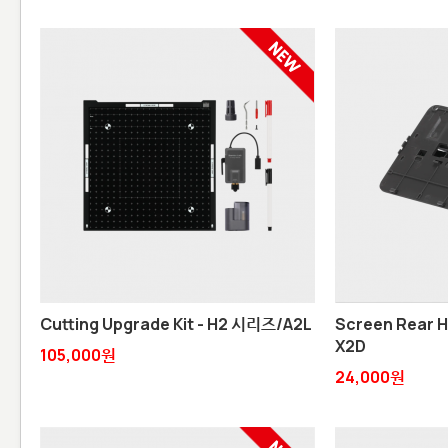
Cutting Upgrade Kit - H2 시리즈/A2L
Screen Rear H
X2D
105,000원
24,000원