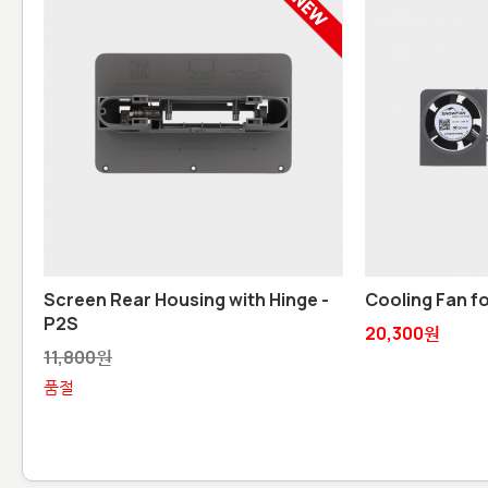
Screen Rear Housing with Hinge -
Cooling Fan f
P2S
20,300원
11,800원
품절