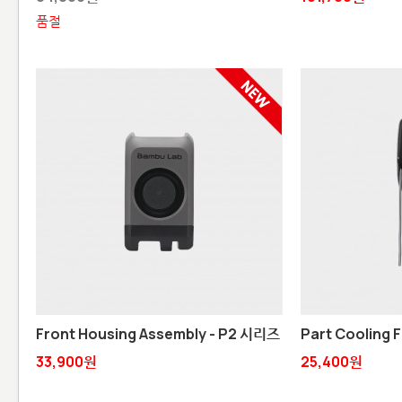
품절
Front Housing Assembly - P2 시리즈
Part Cooling F
33,900원
25,400원