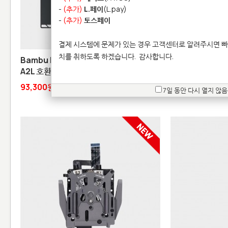
-
(추가)
L.페이
(L.pay)
-
(추가)
토스페이
결제 시스템에 문제가 있는 경우 고객센터로 알려주시면 빠
치를 취하도록 하겠습니다.
감사합니다.
Bambu Engineering Plate - H2C /
Screen - P2S
A2L 호환
220,500원
93,300원
품절
7일 동안 다시 열지 않음