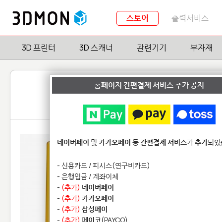
스토어
출력서비스
3D 프린터
3D 스캐너
관련기기
부자재
홈페이지 간편결제 서비스 추가 공지
네이버페이
및
카카오페이
등
간편결제 서비스
가
추가
되었
- 신용카드 / 피시스(연구비카드)
- 은행입금 / 계좌이체
-
(추가)
네이버페이
-
(추가)
카카오페이
-
(추가)
삼성페이
-
(추가)
페이코
(PAYCO)