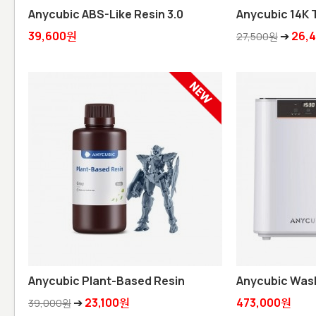
Anycubic ABS-Like Resin 3.0
Anycubic 14K 
39,600원
➔
26,
27,500원
Anycubic Plant-Based Resin
Anycubic Wash
➔
23,100원
473,000원
39,000원