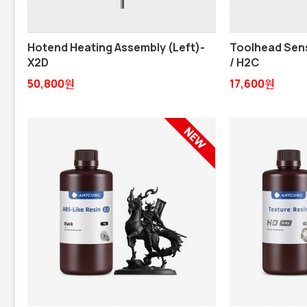
Hotend Heating Assembly (Left)-
Toolhead Sens
X2D
/ H2C
50,800원
17,600원