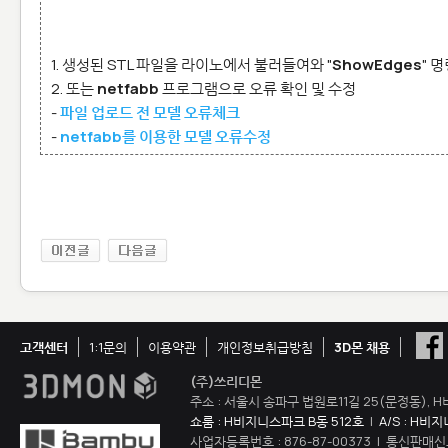
1. 생성된 STL 파일을 라이노에서 불러들여와 "
ShowEdges
" 
2. 또는
netfabb
프로그램으로 오류 확인 및 수정
-
파일 업로드 전 모델 오류체크
-
netfabb를 이용한 모델 오류수정
고객센터
1:1문의
이용약관
개인정보취급방침
3D몬 채용
(주)쓰리디몬
주소 : 서울시 송파구 법원로11길 25(문정동), H
쇼룸 : H비지니스파크 B동 512호
|
A/S : H비
사업자등록번호 : 876-87-00373 | 통신판매신