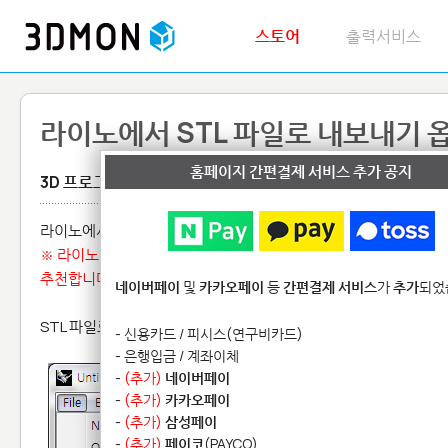
스토어
출력서비스
라이노에서 STL 파일로 내보내기 
홈페이지 간편결제 서비스 추가 공지
3D 프로그램
라이노에서 모델링 작업후 3D 프린팅용 파일로 가장 무난한 파일
※ 라이노 5 버젼에서 STL 파일 변환 시 문제가 있는 경우가 많습니
추천합니다.
네이버페이
및
카카오페이
등
간편결제 서비스
가
추가
되었
STL 파일로 내보내기(export)할 모델을 선택하신 후 상단
File
메
- 신용카드 / 피시스(연구비카드)
- 은행입금 / 계좌이체
-
(추가)
네이버페이
-
(추가)
카카오페이
-
(추가)
삼성페이
-
(추가)
페이코
(PAYCO)