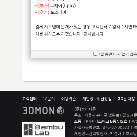
-
(추가)
L.페이
(L.pay)
-
(추가)
토스페이
결제 시스템에 문제가 있는 경우 고객센터로 알려주시면 빠
치를 취하도록 하겠습니다.
감사합니다.
7일 동안 다시 열지 않음
고객센터
1:1문의
이용약관
개인정보취급방침
3D몬 채용
(주)쓰리디몬
주소 : 서울시 송파구 법원로11길 25(문
쇼룸 : H비지니스파크 B동 512호
|
A/
사업자등록번호 : 876-87-00373 |
개인정보관리책임자 : 박정배 | 호스팅제