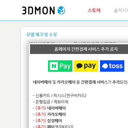
스토어
출력서
모델 체크 및 수정
파일 업로드 전 netfabb를 이용한 모델 오류체크
홈페이지 간편결제 서비스 추가 공지
netfabb를 이용한 간단한 두께 확인 방법
netfabb를 이용한 모델 오류수정
MeshLab을 이용하여 STL 파일용량 줄이기
네이버페이
및
카카오페이
등
간편결제 서비스
가
추가
되었
Meshmixer를 이용하여 속비우기
Meshmixer를 이용하여 STL 파일용량 줄이기
- 신용카드 / 피시스(연구비카드)
- 은행입금 / 계좌이체
-
(추가)
네이버페이
-
(추가)
카카오페이
-
(추가)
삼성페이
-
(추가)
페이코
(PAYCO)