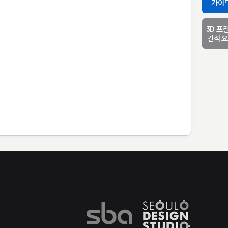
가이
3D 프
견적 