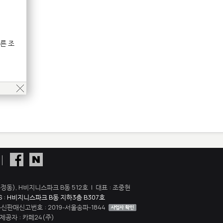
른 조
정동), H비지니스파크 B동 512호 | 대표 : 조중현
S : H비지니스파크 B동 지하3층 B307호
 통신판매신고번호 : 2019-서울송파-1844
공자 : 카페24(주)