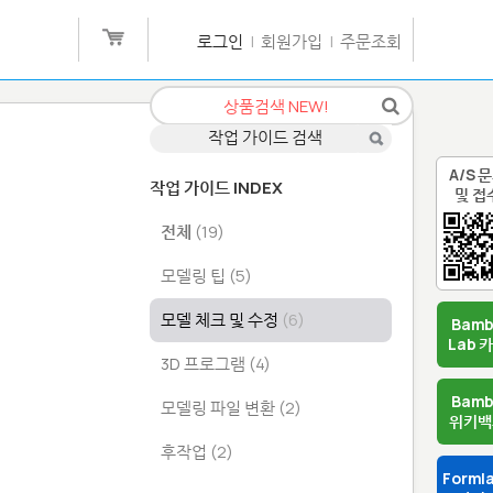
로그인
|
회원가입
|
주문조회
A/S 
작업 가이드 INDEX
및 접
전체
(19)
모델링 팁
(5)
모델 체크 및 수정
(6)
Bam
Lab 
3D 프로그램
(4)
Bam
모델링 파일 변환
(2)
위키백
후작업
(2)
Forml