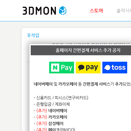
스토어
출력서
후작업
Full Color 고강도 석고 부드러운 표면처리 및 광택작업
홈페이지 간편결제 서비스 추가 공지
프라임 플라스틱(후가공 X) 출력물 서포터 제거 방법
네이버페이
및
카카오페이
등
간편결제 서비스
가
추가
되었
- 신용카드 / 피시스(연구비카드)
- 은행입금 / 계좌이체
-
(추가)
네이버페이
-
(추가)
카카오페이
-
(추가)
삼성페이
-
(추가)
페이코
(PAYCO)