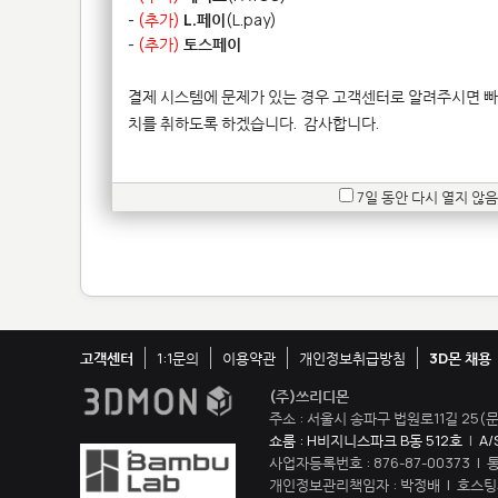
-
(추가)
L.페이
(L.pay)
-
(추가)
토스페이
결제 시스템에 문제가 있는 경우 고객센터로 알려주시면 빠
치를 취하도록 하겠습니다.
감사합니다.
7일 동안 다시 열지 않음
고객센터
1:1문의
이용약관
개인정보취급방침
3D몬 채용
(주)쓰리디몬
주소 : 서울시 송파구 법원로11길 25(문
쇼룸 : H비지니스파크 B동 512호
|
A/
사업자등록번호 : 876-87-00373 |
개인정보관리책임자 : 박정배 | 호스팅제