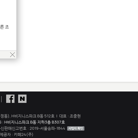
른 조
정동), H비지니스파크 B동 512호 | 대표 : 조중현
S : H비지니스파크 B동 지하3층 B307호
 통신판매신고번호 : 2019-서울송파-1844
공자 : 카페24(주)