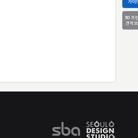
가이
3D 프
견적 