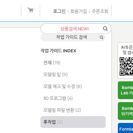
로그인
|
회원가입
|
주문조회
A/S 
작업 가이드 INDEX
및 접
전체
(19)
모델링 팁
(5)
모델 체크 및 수정
(6)
Bam
Lab 
3D 프로그램
(4)
Bam
모델링 파일 변환
(2)
위키백
후작업
(2)
Forml