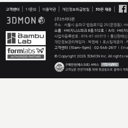
고객센터
1:1문의
이용약관
개인정보취급방침
3D몬 채용
(주)쓰리디몬
주소 : 서울시 송파구 법원로11길 25(문정동), H
쇼룸 : H비지니스파크 B동 512호
|
A/S : H비
사업자등록번호 : 876-87-00373 | 통신판매신
개인정보관리책임자 : 박정배 | 호스팅제공자 : 
고객센터 (10am~5pm) : 02-546-2617
| Ema
© Copyright 2026 3DMON Inc. All rights r