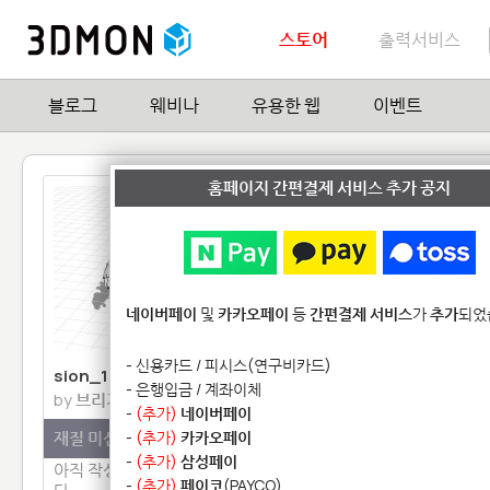
스토어
출력서비스
블로그
웨비나
유용한 웹
이벤트
홈페이지 간편결제 서비스 추가 공지
네이버페이
및
카카오페이
등
간편결제 서비스
가
추가
되었
- 신용카드 / 피시스(연구비카드)
sion_1762
Drawing3
- 은행입금 / 계좌이체
by
브리기테
by
통신보안
-
(추가)
네이버페이
재질 미선택
-
(추가)
카카오페이
재질 미선택
-
(추가)
삼성페이
아직 작성된 모델설명이 없습니
아직 작성된 모델설명이 
-
(추가)
페이코
(PAYCO)