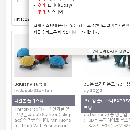
다.
다.
-
(추가)
L.페이
(L.pay)
-
(추가)
토스페이
Hit 13229 |
0 | 댓글 0
Hit 13874 |
0 | 댓글 
결제 시스템에 문제가 있는 경우 고객센터로 알려주시면 빠
치를 취하도록 하겠습니다.
감사합니다.
7일 동안 다시 열지 않음
Squishy Turtle
3D몬 쓰리디몬즈 1/3 - 
by
Jacob Stanton
by
3D몬2
나일론 플라스틱
프라임 플라스틱 EXPRE
투명
Thingiverse에서 큰 인기를 얻
3D몬 케릭터인 쓰리 데몬즈
고 있는 Jacob Stanton(jakej
ee Demonz) 중 탱몬입
ake)의 작품입니다. 'Mini Mons
름 3D몬 슈퍼히어로 몬스
ter Truck With Suspension'
고 싶지만 팔이 무거워 