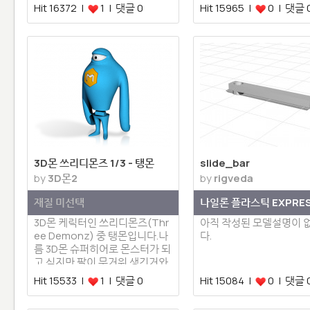
이라는 자동차 모델로 Thingive
는 다르…
Hit 16372 |
1 | 댓글 0
Hit 15965 |
0 | 댓글 
rse…
3D몬 쓰리디몬즈 1/3 - 탱몬
slide_bar
by
3D몬2
by
rigveda
재질 미선택
나일론 플라스틱 EXPRE
3D몬 케릭터인 쓰리디몬즈(Thr
아직 작성된 모델설명이 
ee Demonz) 중 탱몬입니다.나
다.
름 3D몬 슈퍼히어로 몬스터가 되
고 싶지만 팔이 무거워 생긴거와
는 다르게…
Hit 15533 |
1 | 댓글 0
Hit 15084 |
0 | 댓글 