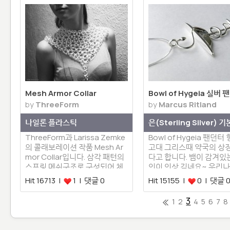
Mesh Armor Collar
Bowl of Hygeia 실버
by
ThreeForm
by
Marcus Ritland
나일론 플라스틱
은(Sterling Silver) 기
ThreeForm과 Larissa Zemke
Bowl of Hygeia 팬던터
의 콜래보레이션 작품 Mesh Ar
고대 그리스때 약국의 상
mor Collar입니다. 삼각 패턴의
다고 합니다. 뱀이 감겨있
스프링 메쉬구조로 구성되어 체
인이 인상 깊네요~ 우리
형에 잘 적용될 수 …
Hit 16713 |
1 | 댓글 0
Hit 15155 |
0 | 댓글 
3
1
2
4
5
6
7
8