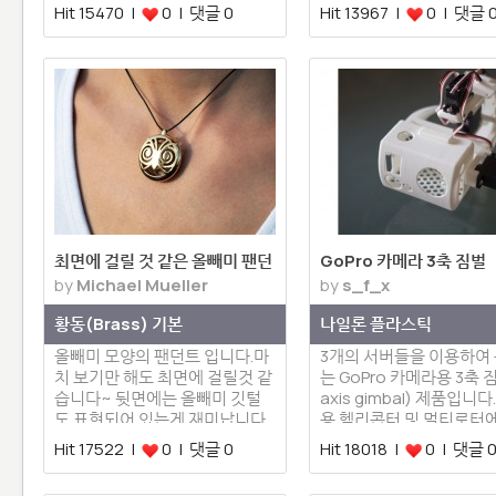
Hit 15470 |
0 | 댓글 0
Hit 13967 |
0 | 댓글 
최면에 걸릴 것 같은 올빼미 팬던
GoPro 카메라 3축 짐벌
by
Michael Mueller
by
s_f_x
트
황동(Brass) 기본
나일론 플라스틱
올빼미 모양의 팬던트 입니다.마
3개의 서버들을 이용하여
치 보기만 해도 최면에 걸릴것 같
는 GoPro 카메라용 3축 짐
습니다~ 뒷면에는 올빼미 깃털
axis gimbal) 제품입니다
도 표현되어 있는게 재미납니다
용 헬리콥터 및 멀티로터
할 수 …
Hit 17522 |
0 | 댓글 0
Hit 18018 |
0 | 댓글 