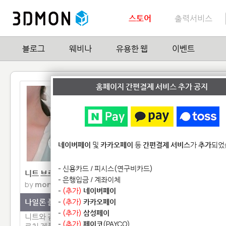
스토어
출력서비스
블로그
웨비나
유용한 웹
이벤트
홈페이지 간편결제 서비스 추가 공지
네이버페이
및
카카오페이
등
간편결제 서비스
가
추가
되었
- 신용카드 / 피시스(연구비카드)
니트 브로치
O.vulgaris 반지
- 은행입금 / 계좌이체
by
monocircus
by
MuseumofSmallT
-
(추가)
네이버페이
나일론 플라스틱
-
(추가)
카카오페이
황동(Brass) 기본
-
(추가)
삼성페이
니트와 같은 패턴으로 출력된 브
8개의 다리로 손가락에 
-
(추가)
페이코
(PAYCO)