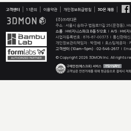
고객센터
1:1문의
이용약관
개인정보취급방침
3D몬 채용
(주)쓰리디몬
주소 : 서울시 송파구 법원로11길 25(문정동), H
쇼룸 : H비지니스파크 B동 512호
|
A/S : H비
사업자등록번호 : 876-87-00373 | 통신판매신
개인정보관리책임자 : 박정배 | 호스팅제공자 : 
고객센터 (10am~5pm) : 02-546-2617
| Ema
© Copyright 2026 3DMON Inc. All rights r