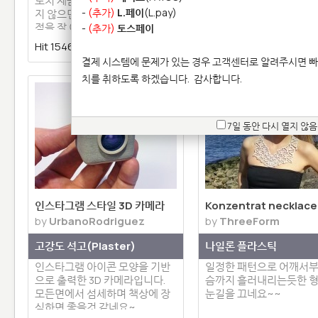
로치 제품 입니다. 패턴이 복잡하
는 문어모양의 반지 입니
-
(추가)
L.페이
(L.pay)
지 않으면서도 3D 프린팅만의 장
럽기는 하지만 독특하고 
점을 잘 이용한 제품 입니다.&n…
디자인이 마음에 드네요~
-
(추가)
토스페이
Hit 15461 |
0 | 댓글 0
Hit 18247 |
2 | 댓글 
결제 시스템에 문제가 있는 경우 고객센터로 알려주시면 빠
치를 취하도록 하겠습니다.
감사합니다.
7일 동안 다시 열지 않음
인스타그램 스타일 3D 카메라
Konzentrat necklace
by
UrbanoRodriguez
by
ThreeForm
고강도 석고(Plaster)
나일론 플라스틱
인스타그램 아이콘 모양을 기반
일정한 패턴으로 어깨서부
으로 출력한 3D 카메라입니다.
슴까지 흘러내리는듯한 
모든면에서 섬세하며 책상에 장
눈길을 끄네요~~
식하면 좋을것 같네요~