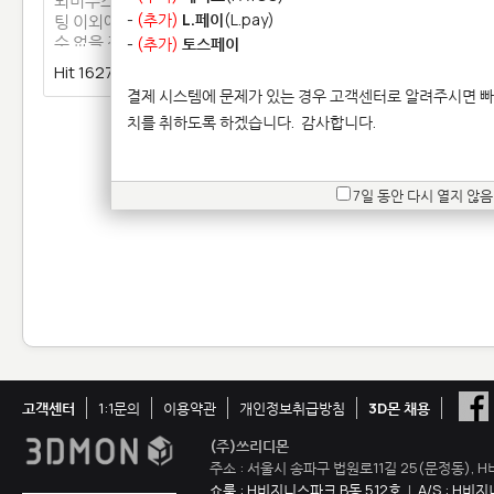
뫼비우스 띠 작품입니다. 3D프린
-
(추가)
L.페이
(L.pay)
팅 이외에는 실제형태로 제작할
수 없을 정도로 특이한 형태를 …
-
(추가)
토스페이
Hit 16272 |
3 | 댓글 5
결제 시스템에 문제가 있는 경우 고객센터로 알려주시면 빠
1
2
3
4
5
6
7
치를 취하도록 하겠습니다.
감사합니다.
7일 동안 다시 열지 않음
고객센터
1:1문의
이용약관
개인정보취급방침
3D몬 채용
(주)쓰리디몬
주소 : 서울시 송파구 법원로11길 25(문정동), H
쇼룸 : H비지니스파크 B동 512호
|
A/S : H비