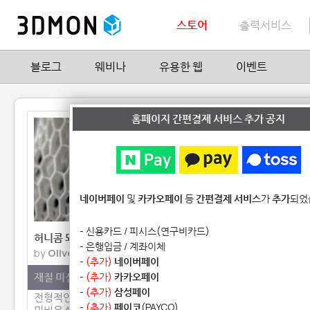
스토어
출력서비스
블로그
웨비나
유용한 웹
이벤트
홈페이지 간편결제 서비스 추가 공지
네이버페이
및
카카오페이
등
간편결제 서비스
가
추가
되었
- 신용카드 / 피시스(연구비카드)
허니콤 뫼비우스
- 은행입금 / 계좌이체
by
Oliver
-
(추가)
네이버페이
재질 미선택
-
(추가)
카카오페이
-
(추가)
삼성페이
전형적인 허니콤 구조를 적용한
-
(추가)
페이코
(PAYCO)