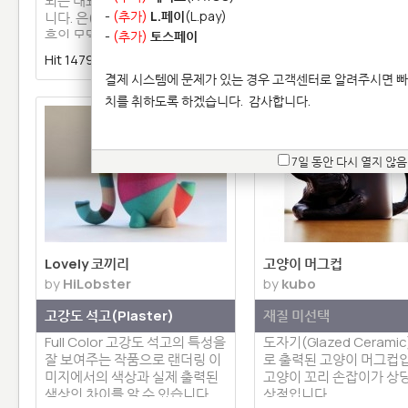
되는 대표적인 3D프린팅 반지입
다.
-
(추가)
L.페이
(L.pay)
니다. 은(Silver)으로 프린팅된
후의 모델로 허니콤 구멍들이 인
-
(추가)
토스페이
상…
Hit 14790 |
2 | 댓글 0
Hit 14545 |
2 | 댓글 
결제 시스템에 문제가 있는 경우 고객센터로 알려주시면 빠
치를 취하도록 하겠습니다.
감사합니다.
7일 동안 다시 열지 않음
Lovely 코끼리
고양이 머그컵
by
HiLobster
by
kubo
고강도 석고(Plaster)
재질 미선택
Full Color 고강도 석고의 특성을
도자기(Glazed Cerami
잘 보여주는 작품으로 랜더링 이
로 출력된 고양이 머그컵
미지에서의 색상과 실제 출력된
고양이 꼬리 손잡이가 상
색상의 차이를 알 수 있습니다.
상적입니다.