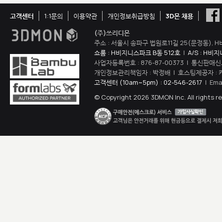
고객센터
1:1문의
이용약관
개인정보취급방침
3D몬 채용
(주)쓰리디몬
주소 : 서울시 송파구 법원로11길 25(문정동), H
쇼룸 : H비지니스파크 B동 512호
|
A/S : H비
사업자등록번호 : 876-87-00373 | 통신판매신
개인정보관리책임자 : 박정배 | 호스팅제공자 : 
고객센터 (10am~5pm) : 02-546-2617
| Ema
© Copyright 2026 3DMON Inc. All rights r