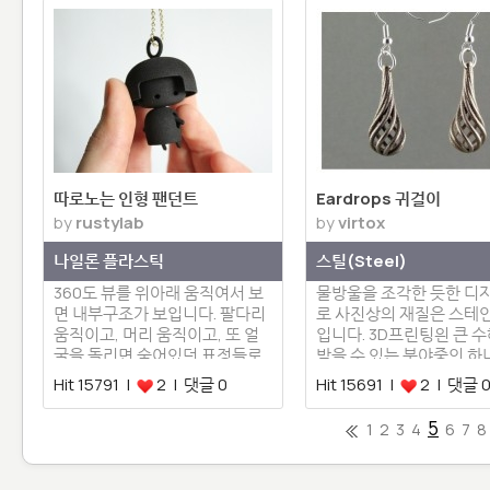
따로노는 인형 팬던트
Eardrops 귀걸이
by
rustylab
by
virtox
나일론 플라스틱
스틸(Steel)
360도 뷰를 위아래 움직여서 보
물방울을 조각한 듯한 디
면 내부구조가 보입니다. 팔다리
로 사진상의 재질은 스테
움직이고, 머리 움직이고, 또 얼
입니다. 3D프린팅읜 큰 
굴을 돌리면 숨어있던 표정들로
받을 수 있는 분야중의 하
…
쥬…
Hit 15791 |
2 | 댓글 0
Hit 15691 |
2 | 댓글 
5
1
2
3
4
6
7
8