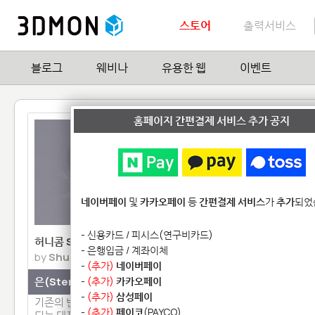
스토어
출력서비스
블로그
웨비나
유용한 웹
이벤트
홈페이지 간편결제 서비스 추가 공지
네이버페이
및
카카오페이
등
간편결제 서비스
가
추가
되었
- 신용카드 / 피시스(연구비카드)
허니콤 Silver반지
풀칼라 Gyroid
- 은행입금 / 계좌이체
by
Shuggster
by
virtox
-
(추가)
네이버페이
은(Sterling Silver) 기본
-
(추가)
카카오페이
고강도 석고(Plaster)
-
(추가)
삼성페이
기존의 반지 제작형태와 차별화
아직 작성된 모델설명이 
-
(추가)
페이코
(PAYCO)