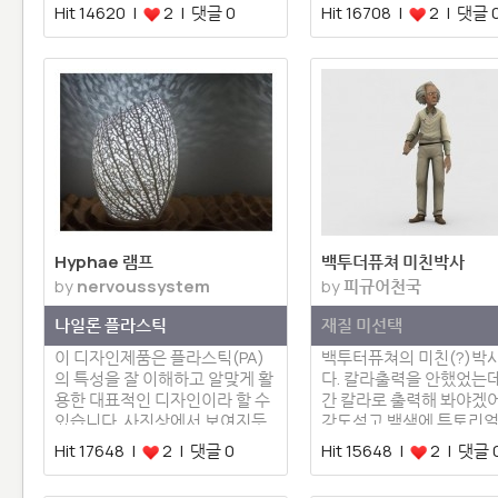
3…
Hit 14620 |
2 | 댓글 0
Hit 16708 |
2 | 댓글 
Hyphae 램프
백투더퓨쳐 미친박사
by
nervoussystem
by
피규어천국
나일론 플라스틱
재질 미선택
이 디자인제품은 플라스틱(PA)
백투터퓨쳐의 미친(?)박
의 특성을 잘 이해하고 알맞게 활
다. 칼라출력을 안했었는
용한 대표적인 디자인이라 할 수
간 칼라로 출력해 봐야겠어
있습니다. 사진상에서 보여지듯…
강도석고 백색에 튜토리
Hit 17648 |
2 | 댓글 0
Hit 15648 |
2 | 댓글 