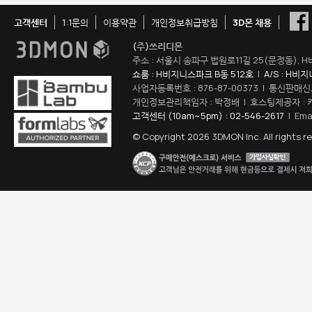
고객센터
1:1문의
이용약관
개인정보취급방침
3D몬 채용
(주)쓰리디몬
주소 : 서울시 송파구 법원로11길 25(문정동), H
쇼룸 : H비지니스파크 B동 512호
|
A/S : H비
사업자등록번호 : 876-87-00373 | 통신판매신
개인정보관리책임자 : 박정배 | 호스팅제공자 : 
고객센터 (10am~5pm) : 02-546-2617
| Ema
© Copyright 2026 3DMON Inc. All rights r