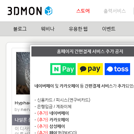
스토어
출력서비스
블로그
웨비나
유용한 웹
이벤트
홈페이지 간편결제 서비스 추가 공지
네이버페이
및
카카오페이
등
간편결제 서비스
가
추가
되었
- 신용카드 / 피시스(연구비카드)
Hyphae 램프
Jebediah Kerman 피
- 은행입금 / 계좌이체
by
nervoussystem
by
KerbalSpaceProg
-
(추가)
네이버페이
나일론 플라스틱
-
(추가)
카카오페이
고강도 석고(Plaster)
-
(추가)
삼성페이
이 디자인제품은 플라스틱(PA)
Kerbal Space Progra
-
(추가)
페이코
(PAYCO)