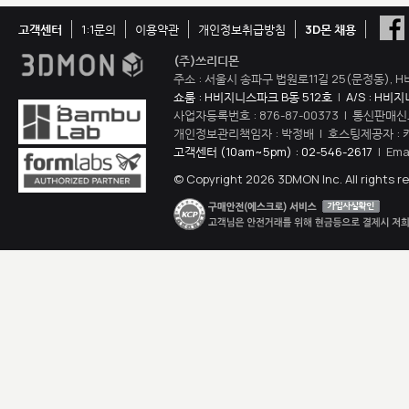
고객센터
1:1문의
이용약관
개인정보취급방침
3D몬 채용
(주)쓰리디몬
주소 : 서울시 송파구 법원로11길 25(문정동), H
쇼룸 : H비지니스파크 B동 512호
|
A/S : H비
사업자등록번호 : 876-87-00373 | 통신판매신
개인정보관리책임자 : 박정배 | 호스팅제공자 : 
고객센터 (10am~5pm) : 02-546-2617
| Ema
© Copyright 2026 3DMON Inc. All rights r