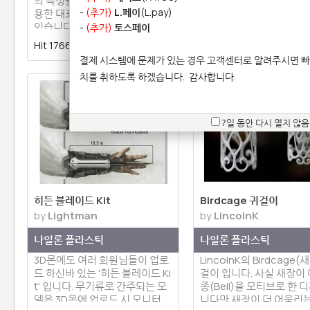
의 특성을 잘 이해하고 알맞게 활
나만의 우주선을 만들 수 
-
(추가)
L.페이
(L.pay)
용한 대표적인 디자인이라 할 수
퓨터 게임 케릭터 모델입니
있습니다. 사진상에서 보여지듯…
델링 및 출력 모두 훌륭한
-
(추가)
토스페이
입니…
Hit 17667 |
2 | 댓글 0
Hit 17628 |
2 | 댓글 
결제 시스템에 문제가 있는 경우 고객센터로 알려주시면 빠
치를 취하도록 하겠습니다.
감사합니다.
7일 동안 다시 열지 않음
히든 블레이드 Kit
Birdcage 귀걸이
by
Lightman
by
LincolnK
나일론 플라스틱
나일론 플라스틱
3D몬에도 여러 회원님들이 업로
LincolnK의 Birdcage(
드 하신바 있는 '히든 블레이드 Ki
걸이 입니다. 사실 새장이
t' 입니다. 무기류로 간주되는 모
종(Bell)을 모티브로 한
델은 3D몬에 업로드 시 모니터…
니다만 새장이 더 어울리는