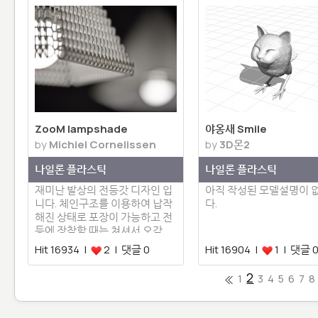
ZooM lampshade
야옹새 Smile
by
Michiel Cornelissen
by
3D몬2
나일론 플라스틱
나일론 플라스틱
재미난 발상의 전등갓 디자인 입
아직 작성된 모델설명이 
니다. 체인구조를 이용하여 납작
다.
해진 상태로 포장이 가능하고 전
등에 장착할 때는 쳐셔서 오각…
Hit 16934 |
2 | 댓글 0
Hit 16904 |
1 | 댓글 
2
1
3
4
5
6
7
8