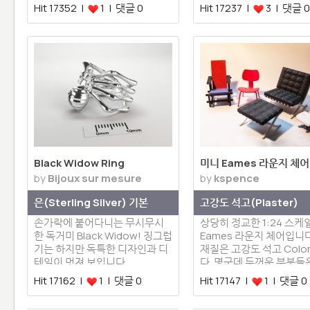
니다.…
Hit 17352 |
1 | 댓글 0
Hit 17237 |
3 | 댓글 0
Black Widow Ring
미니 Eames 라운지 체어
by
Bijoux sur mesure
by
kspence
은(Sterling Silver) 기본
고강도 석고(Plaster)
손가락에 붙어다니는 무시무시
상당히 정교한 1:24 스케
한 독거미 Black Widow! 징그럽
Eames 라운지 체어입니다
기는 하지만 독특한 디자인과 디
재질은 고강도 석고 Colo
테일이 멋져 보입니다.
다. 몇군데 두꺼운 부분들
도 …
Hit 17162 |
1 | 댓글 0
Hit 17147 |
1 | 댓글 0