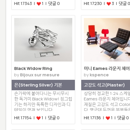
니다.…
Hit 17343 |
1 | 댓글 0
Hit 17230 |
3 | 댓글 
Black Widow Ring
미니 Eames 라운지 체어
by
Bijoux sur mesure
by
kspence
은(Sterling Silver) 기본
고강도 석고(Plaster)
손가락에 붙어다니는 무시무시
상당히 정교한 1:24 스케
한 독거미 Black Widow! 징그럽
Eames 라운지 체어입니다
기는 하지만 독특한 디자인과 디
재질은 고강도 석고 Colo
테일이 멋져 보입니다.
다. 몇군데 두꺼운 부분들
도 …
Hit 17154 |
1 | 댓글 0
Hit 17136 |
1 | 댓글 0