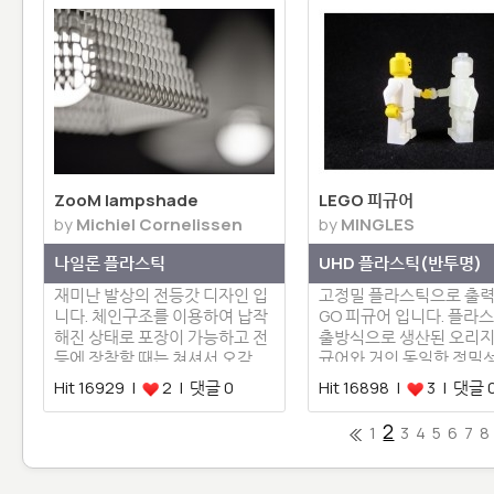
ZooM lampshade
LEGO 피규어
by
Michiel Cornelissen
by
MINGLES
나일론 플라스틱
UHD 플라스틱(반투명)
재미난 발상의 전등갓 디자인 입
고정밀 플라스틱으로 출력한
니다. 체인구조를 이용하여 납작
GO 피규어 입니다. 플라스
해진 상태로 포장이 가능하고 전
출방식으로 생산된 오리지
등에 장착할 때는 쳐셔서 오각…
규어와 거의 동일한 정밀
면…
Hit 16929 |
2 | 댓글 0
Hit 16898 |
3 | 댓글 
2
1
3
4
5
6
7
8