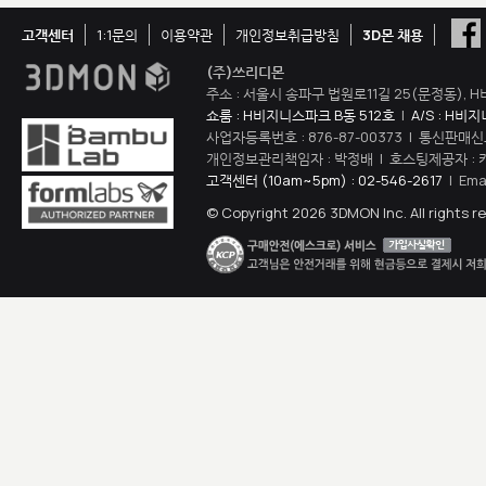
고객센터
1:1문의
이용약관
개인정보취급방침
3D몬 채용
(주)쓰리디몬
주소 : 서울시 송파구 법원로11길 25(문정동), H
쇼룸 : H비지니스파크 B동 512호
|
A/S : H비
사업자등록번호 : 876-87-00373 | 통신판매신
개인정보관리책임자 : 박정배 | 호스팅제공자 : 
고객센터 (10am~5pm) : 02-546-2617
| Ema
© Copyright 2026 3DMON Inc. All rights r