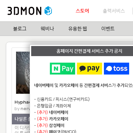
스토어
출력서비스
블로그
웨비나
유용한 웹
이벤트
홈페이지 간편결제 서비스 추가 공지
네이버페이
및
카카오페이
등
간편결제 서비스
가
추가
되었
- 신용카드 / 피시스(연구비카드)
Hyphae 램프
Jebediah Kerman 피
- 은행입금 / 계좌이체
by
nervoussystem
by
KerbalSpaceProg
-
(추가)
네이버페이
나일론 플라스틱
-
(추가)
카카오페이
고강도 석고(Plaster)
-
(추가)
삼성페이
이 디자인제품은 플라스틱(PA)
Kerbal Space Progra
-
(추가)
페이코
(PAYCO)