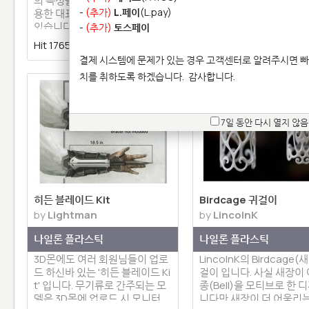
의 특성을 잘 이해하고 알맞게 활
나만의 우주선을 만들 수 
-
(추가)
L.페이
(L.pay)
용한 대표적인 디자인이라 할 수
퓨터 게임 케릭터 모델입니
있습니다. 사진상에서 보여지듯…
델링 및 출력 모두 훌륭한
-
(추가)
토스페이
입니…
Hit 17658 |
2 | 댓글 0
Hit 17618 |
2 | 댓글 2
결제 시스템에 문제가 있는 경우 고객센터로 알려주시면 빠
치를 취하도록 하겠습니다.
감사합니다.
7일 동안 다시 열지 않음
히든 블레이드 Kit
Birdcage 귀걸이
by
Lightman
by
LincolnK
나일론 플라스틱
나일론 플라스틱
3D몬에도 여러 회원님들이 업로
LincolnK의 Birdcage(
드 하신바 있는 '히든 블레이드 Ki
걸이 입니다. 사실 새장이
t' 입니다. 무기류로 간주되는 모
종(Bell)을 모티브로 한
델은 3D몬에 업로드 시 모니터…
니다만 새장이 더 어울리는