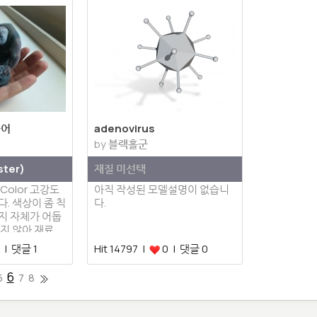
규어
adenovirus
by
블랙홀군
ter)
재질 미선택
Color 고강도
아직 작성된 모델설명이 없습니
. 색상이 좀 칙
다.
지 자체가 어둡
우지 않아 재료
 | 댓글 1
Hit 14797 |
0 | 댓글 0
6
5
7
8