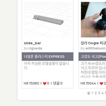
slide_bar
칼라 Oogle 피
by
rigveda
by
willtheloon
나일론 플라스틱 EXPRESS
고강도 석고(Plas
아직 작성된 모델설명이 없습니
크기 8cm정도의 
다.
석고 피규어 입니다
칙한데 맵핑 이미
습니다. 속을 비
사…
Hit 15080 |
0 | 댓글 0
Hit 15044 |
2
1
2
3
4