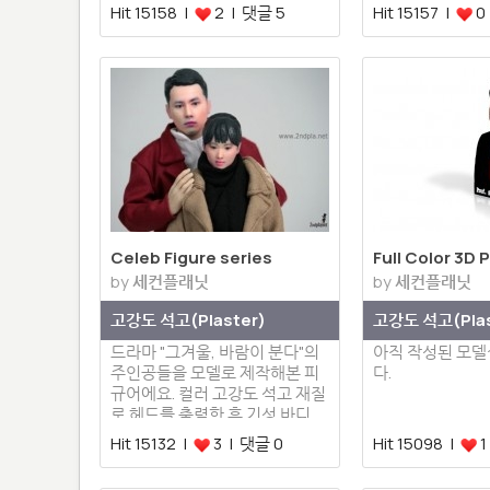
Hit 15158 |
2 | 댓글 5
Hit 15157 |
0
Celeb Figure series
Full Color 3D 
by
세컨플래닛
by
세컨플래닛
Figure
고강도 석고(Plaster)
고강도 석고(Plas
드라마 "그겨울, 바람이 분다"의
아직 작성된 모
주인공들을 모델로 제작해본 피
다.
규어에요. 컬러 고강도 석고 재질
로 헤드를 출력한 후 기성 바디…
Hit 15132 |
3 | 댓글 0
Hit 15098 |
1