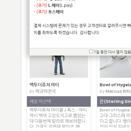
헤드 제품입니다. 고강도 석고(컬
다.
-
(추가)
L.페이
(L.pay)
러) 재질로 출력한 12인치 피규
어용 헤드입니다.
-
(추가)
토스페이
Hit 15215 |
4 | 댓글 2
Hit 15174 |
0 
결제 시스템에 문제가 있는 경우 고객센터로 알려주시면 빠
치를 취하도록 하겠습니다.
감사합니다.
7일 동안 다시 열지 않음
백투더퓨쳐 마티
Bowl of Hyge
by
피규어천국
by
Marcus Rit
재질 미선택
은(Sterling Si
백투더퓨쳐 마이클 J 폭스 - 마티.
Bowl of Hyge
역시 백색 고강도석고로 뽑았는
고대 그리스때 
데 다음번에 칼라로 해보려합니
다고 합니다. 뱀
다. 가격도 같은데 말이죠. 해…
인이 인상 깊네요