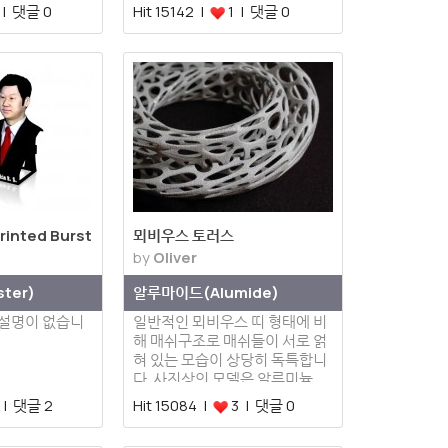
 | 댓글 0
Hit 15142 |
1 | 댓글 0
Printed Burst
뫼비우스 토러스
by
Oliver
ter)
알루마이드(Alumide)
델설명이 없습니
일반적인 뫼비우스 띠 형태에 비
해 매쉬구조로 매쉬들이 서로 얽
혀 있는 모습이 상당히 독특합니
다. 사진상의 모델은 알루미늄…
 | 댓글 2
Hit 15084 |
3 | 댓글 0