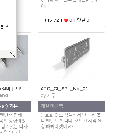
이지만 앞모습은 날개펼친 부엉
이!
| 댓글 0
Hit 15172 |
0 | 댓글 0
른 조
ia 실버 팬던트
ATC_CI_SPL_No_01
land
by
가루
lver) 기본
재질 미선택
ia 팬던터 형태는
동호회 CI로 심플하게 만든 키 홀
약국의 상징이었
더 팬던트 입니다. 조만간 제작 요
이 감겨있는 디자
청 해봐야겠네요~.
~ 우리나라…