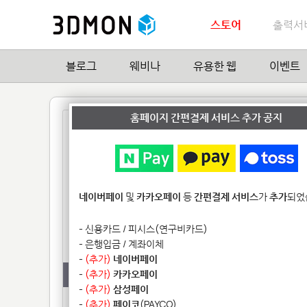
스토어
출력서
블로그
웨비나
유용한 웹
이벤트
홈페이지 간편결제 서비스 추가 공지
네이버페이
및
카카오페이
등
간편결제 서비스
가
추가
되었
- 신용카드 / 피시스(연구비카드)
Celeb Figure series
다이아 프래임 링
- 은행입금 / 계좌이체
by
세컨플래닛
by
3D몬
-
(추가)
네이버페이
재질 미선택
-
(추가)
카카오페이
재질 미선택
-
(추가)
삼성페이
세컨플래닛에서 제작한 피규어
아직 작성된 모
-
(추가)
페이코
(PAYCO)