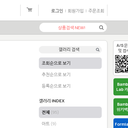
로그인
|
회원가입
|
주문조회
A/S 
및 접
조회순으로 보기
추천순으로 보기
Bam
등록순으로 보기
Lab 
갤러리 INDEX
Bam
위키백
전체
(95)
아트
(9)
Forml