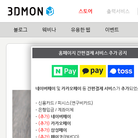
스토어
출력서비스
블로그
웨비나
유용한 웹
이벤트
쎄라믹 Candle 홀더
홈페이지 간편결제 서비스 추가 공지
by
Anders Hansen
2
| Hit
15,788
네이버페이
및
카카오페이
등
간편결제 서비스
가
추가
되었
- 신용카드 / 피시스(연구비카드)
- 은행입금 / 계좌이체
-
(추가)
네이버페이
-
(추가)
카카오페이
-
(추가)
삼성페이
-
(추가)
페이코
(PAYCO)