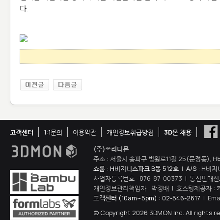
다.
고객센터
1:1문의
이용약관
개인정보취급방침
3D몬 채용
(주)쓰리디몬
주소 : 서울시 송파구 법원로11길 25(문정동), H
쇼룸 : H비지니스파크 B동 512호
|
A/S : H비
사업자등록번호 : 876-87-00373 | 통신판매신
개인정보관리책임자 : 박정배 | 호스팅제공자 : 
고객센터 (10am~5pm) : 02-546-2617
| Ema
© Copyright 2026 3DMON Inc. All rights r