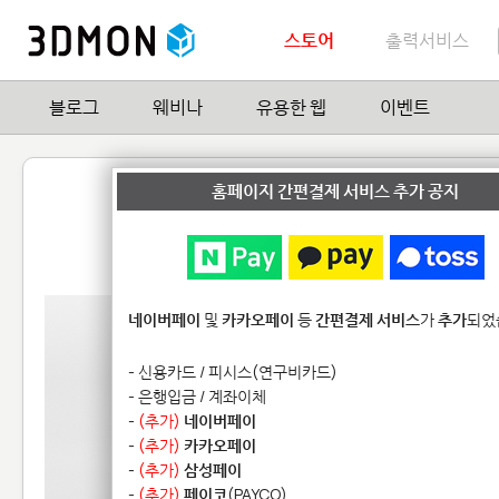
스토어
출력서비스
블로그
웨비나
유용한 웹
이벤트
Splat Tim Standalone
홈페이지 간편결제 서비스 추가 공지
by
KamiWasa
0
| Hit
16,832
네이버페이
및
카카오페이
등
간편결제 서비스
가
추가
되었
- 신용카드 / 피시스(연구비카드)
- 은행입금 / 계좌이체
-
(추가)
네이버페이
-
(추가)
카카오페이
-
(추가)
삼성페이
-
(추가)
페이코
(PAYCO)