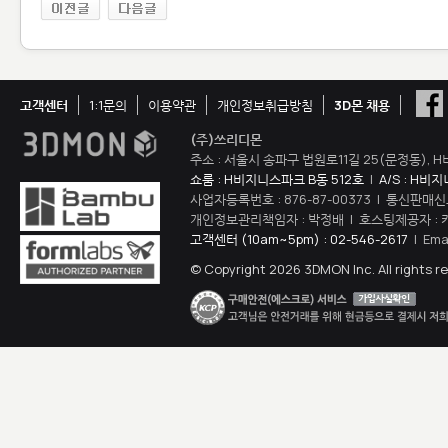
고객센터
1:1문의
이용약관
개인정보취급방침
3D몬 채용
(주)쓰리디몬
주소 : 서울시 송파구 법원로11길 25(문정동), H
쇼룸 : H비지니스파크 B동 512호
|
A/S : H비
사업자등록번호 : 876-87-00373 | 통신판매신
개인정보관리책임자 : 박정배 | 호스팅제공자 : 
고객센터 (10am~5pm) : 02-546-2617
| Ema
© Copyright 2026 3DMON Inc. All rights r