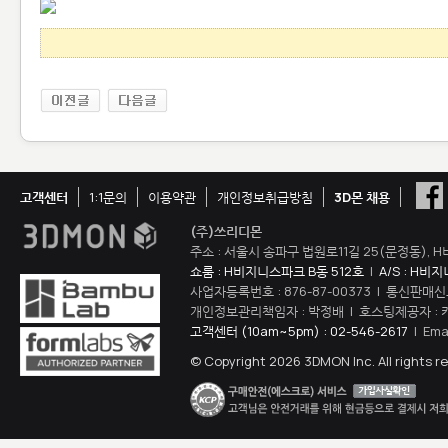
고객센터
1:1문의
이용약관
개인정보취급방침
3D몬 채용
(주)쓰리디몬
주소 : 서울시 송파구 법원로11길 25(문정동), H
쇼룸 : H비지니스파크 B동 512호
|
A/S : H비
사업자등록번호 : 876-87-00373 | 통신판매신
개인정보관리책임자 : 박정배 | 호스팅제공자 : 
고객센터 (10am~5pm) : 02-546-2617
| Ema
© Copyright 2026 3DMON Inc. All rights r