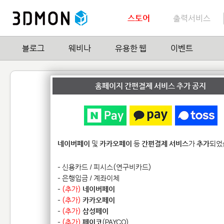
스토어
출력서비스
블로그
웨비나
유용한 웹
이벤트
STL_IPHONE5.stl
홈페이지 간편결제 서비스 추가 공지
by
Cydia
2
| Hit
15,554
네이버페이
및
카카오페이
등
간편결제 서비스
가
추가
되었
- 신용카드 / 피시스(연구비카드)
- 은행입금 / 계좌이체
-
(추가)
네이버페이
-
(추가)
카카오페이
-
(추가)
삼성페이
-
(추가)
페이코
(PAYCO)