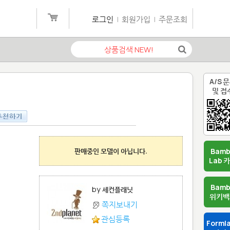
로그인
|
회원가입
|
주문조회
A/S 
및 접
판매중인 모델이 아닙니다.
Bam
Lab 
Bam
by
세컨플래닛
위키백
쪽지보내기
관심등록
Forml