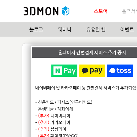
스토어
출력서
블로그
웨비나
유용한 웹
이벤트
Celeb Figure seri
홈페이지 간편결제 서비스 추가 공지
by
세컨플래닛
4
| Hit
15,689
네이버페이
및
카카오페이
등
간편결제 서비스
가
추가
되었
- 신용카드 / 피시스(연구비카드)
- 은행입금 / 계좌이체
-
(추가)
네이버페이
-
(추가)
카카오페이
-
(추가)
삼성페이
-
(추가)
페이코
(PAYCO)