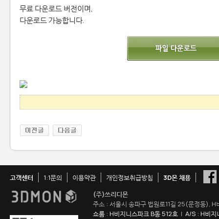
무료 다운로드 버전이며,
다운로드 가능합니다.
고객센터
1:1문의
이용약관
개인정보취급방침
3D몬 채용
(주)쓰리디몬
주소 : 서울시 송파구 법원로11길 25(문정동), H
쇼룸 : H비지니스파크 B동 512호
|
A/S : H비