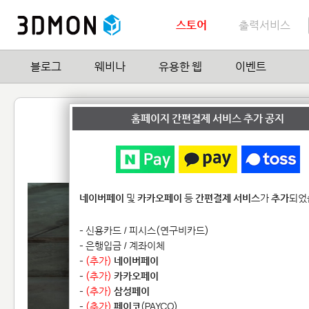
스토어
출력서비스
블로그
웨비나
유용한 웹
이벤트
(Free) Primitives for 
홈페이지 간편결제 서비스 추가 공지
by
unklegom
0
| Hit
14,738
네이버페이
및
카카오페이
등
간편결제 서비스
가
추가
되었
- 신용카드 / 피시스(연구비카드)
- 은행입금 / 계좌이체
-
(추가)
네이버페이
-
(추가)
카카오페이
-
(추가)
삼성페이
-
(추가)
페이코
(PAYCO)