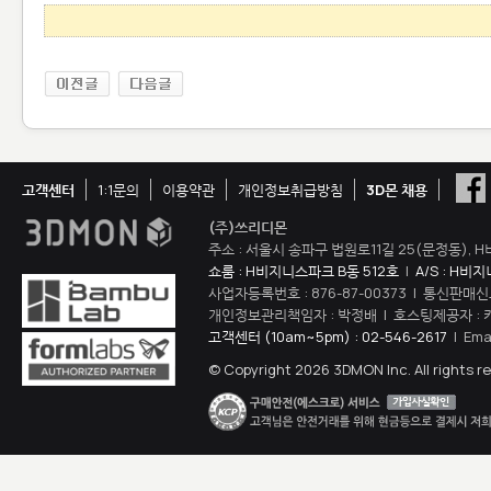
고객센터
1:1문의
이용약관
개인정보취급방침
3D몬 채용
(주)쓰리디몬
주소 : 서울시 송파구 법원로11길 25(문정동), H
쇼룸 : H비지니스파크 B동 512호
|
A/S : H비
사업자등록번호 : 876-87-00373 | 통신판매신
개인정보관리책임자 : 박정배 | 호스팅제공자 : 
고객센터 (10am~5pm) : 02-546-2617
| Ema
© Copyright 2026 3DMON Inc. All rights r