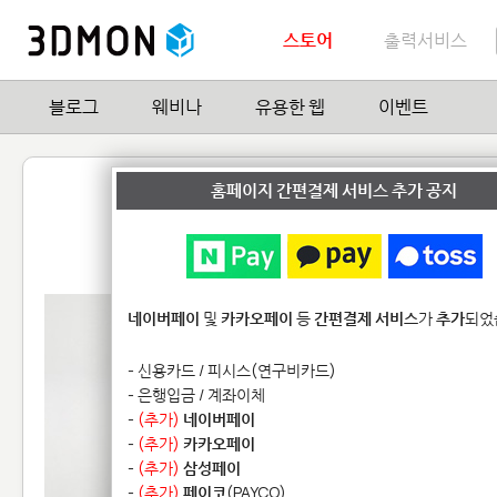
스토어
출력서비스
블로그
웨비나
유용한 웹
이벤트
Black Widow Ring
홈페이지 간편결제 서비스 추가 공지
by
Bijoux sur mesure
1
| Hit
17,150
네이버페이
및
카카오페이
등
간편결제 서비스
가
추가
되었
- 신용카드 / 피시스(연구비카드)
- 은행입금 / 계좌이체
-
(추가)
네이버페이
-
(추가)
카카오페이
-
(추가)
삼성페이
-
(추가)
페이코
(PAYCO)