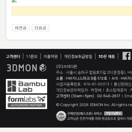
고객센터
1:1문의
이용약관
개인정보취급방침
3D몬 채용
(주)쓰리디몬
주소 : 서울시 송파구 법원로11길 25(문정동), H
쇼룸 : H비지니스파크 B동 512호
|
A/S : H비
사업자등록번호 : 876-87-00373 | 통신판매신
개인정보관리책임자 : 박정배 | 호스팅제공자 : 
고객센터 (10am~5pm) : 02-546-2617
| Ema
© Copyright 2026 3DMON Inc. All rights r