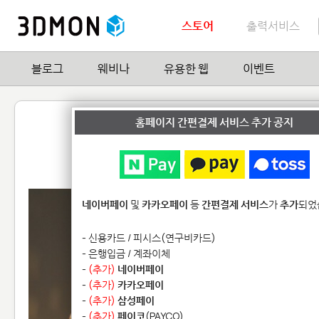
스토어
출력서비스
블로그
웨비나
유용한 웹
이벤트
화성(Mars) 램프
홈페이지 간편결제 서비스 추가 공지
by
Pieter-Jan Debuyst
0
| Hit
15,733
네이버페이
및
카카오페이
등
간편결제 서비스
가
추가
되었
- 신용카드 / 피시스(연구비카드)
- 은행입금 / 계좌이체
-
(추가)
네이버페이
-
(추가)
카카오페이
-
(추가)
삼성페이
-
(추가)
페이코
(PAYCO)