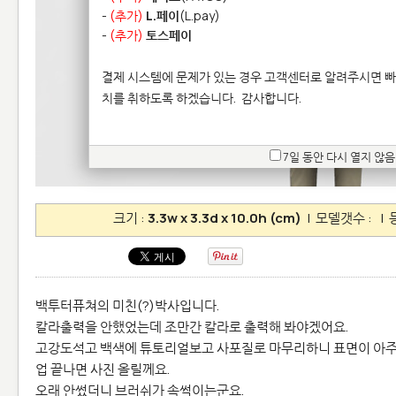
-
(추가)
L.페이
(L.pay)
-
(추가)
토스페이
결제 시스템에 문제가 있는 경우 고객센터로 알려주시면 빠
치를 취하도록 하겠습니다.
감사합니다.
7일 동안 다시 열지 않음
크기 :
3.3w x 3.3d x 10.0h (cm)
| 모델갯수 :
| 
백투터퓨쳐의 미친(?)박사입니다.
칼라출력을 안했었는데 조만간 칼라로 출력해 봐야겠어요.
고강도석고 백색에 튜토리얼보고 사포질로 마무리하니 표면이 아주
업 끝나면 사진 올릴께요.
오래 안썼더니 브러쉬가 속썩이는군요.