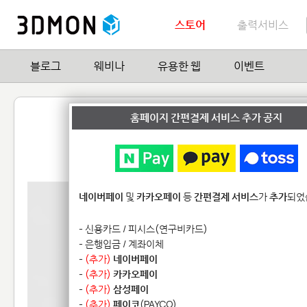
스토어
출력서비스
블로그
웨비나
유용한 웹
이벤트
백투더퓨쳐 미친박사
홈페이지 간편결제 서비스 추가 공지
by
피규어천국
2
| Hit
15,658
네이버페이
및
카카오페이
등
간편결제 서비스
가
추가
되었
- 신용카드 / 피시스(연구비카드)
- 은행입금 / 계좌이체
-
(추가)
네이버페이
-
(추가)
카카오페이
-
(추가)
삼성페이
-
(추가)
페이코
(PAYCO)