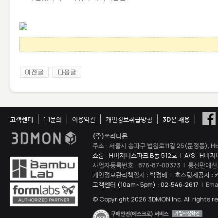
고객센터
1:1문의
이용약관
개인정보취급방침
3D몬 채용
(주)쓰리디몬
주소 : 서울시 송파구 법원로11길 25(문정동), H
쇼룸 : H비지니스파크 B동 512호
|
A/S : H비
사업자등록번호 : 876-87-00373 | 통신판매신
개인정보관리책임자 : 박정배 | 호스팅제공자 : 
고객센터 (10am~5pm) : 02-546-2617
| Ema
© Copyright 2026 3DMON Inc. All rights r