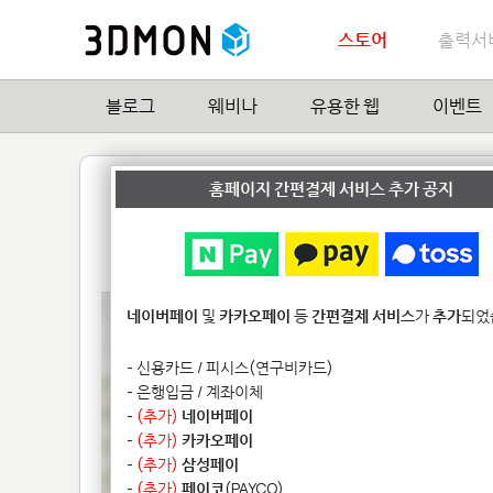
스토어
출력서
블로그
웨비나
유용한 웹
이벤트
데몬 스컬
홈페이지 간편결제 서비스 추가 공지
by
SG Designs
5
| Hit
15,689
네이버페이
및
카카오페이
등
간편결제 서비스
가
추가
되었
- 신용카드 / 피시스(연구비카드)
- 은행입금 / 계좌이체
-
(추가)
네이버페이
-
(추가)
카카오페이
-
(추가)
삼성페이
-
(추가)
페이코
(PAYCO)