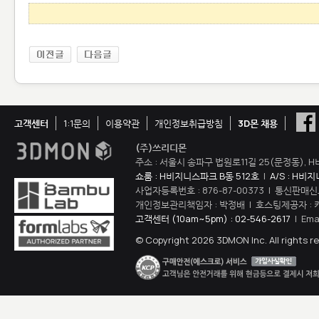
고객센터
1:1문의
이용약관
개인정보취급방침
3D몬 채용
(주)쓰리디몬
주소 : 서울시 송파구 법원로11길 25(문정동), H
쇼룸 : H비지니스파크 B동 512호
|
A/S : H비
사업자등록번호 : 876-87-00373 | 통신판매신
개인정보관리책임자 : 박정배 | 호스팅제공자 : 
고객센터 (10am~5pm) : 02-546-2617
| Ema
© Copyright 2026 3DMON Inc. All rights r