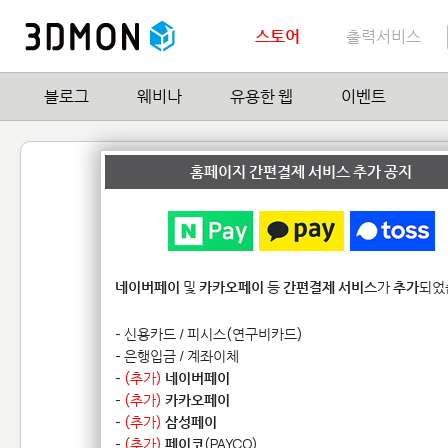
스토어
출력서비스
블로그
웨비나
유용한 웹
이벤트
ATC_CI_SPL_No_01.s
홈페이지 간편결제 서비스 추가 공지
by
가루
1
| Hit
15,146
네이버페이
및
카카오페이
등
간편결제 서비스
가
추가
되었
- 신용카드 / 피시스(연구비카드)
- 은행입금 / 계좌이체
-
(추가)
네이버페이
-
(추가)
카카오페이
-
(추가)
삼성페이
-
(추가)
페이코
(PAYCO)