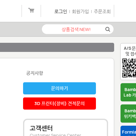
로그인
|
회원가입
|
주문조회
A/S 
및 접
공지사항
문의하기
Bam
Lab 
3D 프린터(장비) 견적문의
Bam
위키백
고객센터
Forml
Customer Service Center