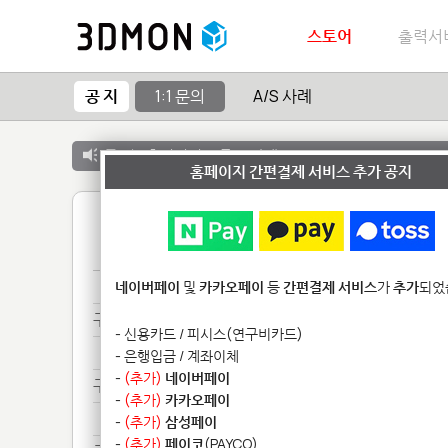
스토어
출력서
공 지
1:1 문의
A/S 사례
공 지 :
출력서비스 종료 안내
홈페이지 간편결제 서비스 추가 공지
1
기타**************
네이버페이
및
카카오페이
등
간편결제 서비스
가
추가
되었
구매***
- 신용카드 / 피시스(연구비카드)
구매***
- 은행입금 / 계좌이체
-
(추가)
네이버페이
구매***
-
(추가)
카카오페이
구매***
-
(추가)
삼성페이
-
(추가)
페이코
(PAYCO)