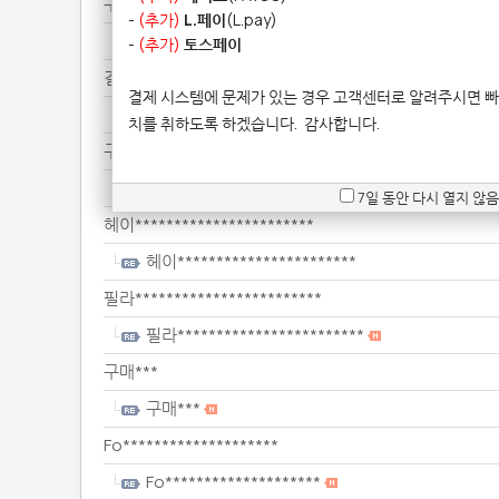
구매***
-
(추가)
L.페이
(L.pay)
구매***
-
(추가)
토스페이
결제***
결제 시스템에 문제가 있는 경우 고객센터로 알려주시면 빠
결제***
치를 취하도록 하겠습니다.
감사합니다.
구매***
구매***
7일 동안 다시 열지 않음
헤이***********************
헤이***********************
필라************************
필라************************
구매***
구매***
Fo********************
Fo********************