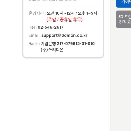
가이
운영시간 :
오전 10시~12시
/
오후 1~5시
3D 프
(주말 / 공휴일 휴무)
견적 
Tel :
02-546-2617
Email :
support@3dmon.co.kr
Bank :
기업은행 217-079812-01-010
(주)쓰리디몬