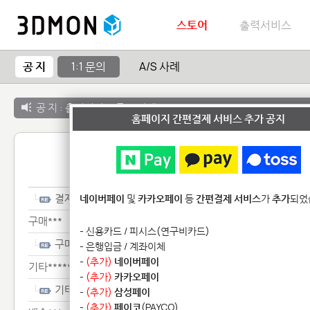
스토어
출력서비스
공 지
1:1 문의
A/S 사례
공 지 :
출력서비스 종료 안내
홈페이지 간편결제 서비스 추가 공지
1:1 
결제***
네이버페이
및
카카오페이
등
간편결제 서비스
가
추가
되었
구매***
- 신용카드 / 피시스(연구비카드)
구매***
- 은행입금 / 계좌이체
-
(추가)
네이버페이
기타**************
-
(추가)
카카오페이
기타**************
-
(추가)
삼성페이
-
(추가)
페이코
(PAYCO)