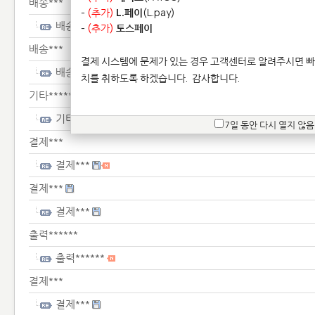
배송***
-
(추가)
L.페이
(L.pay)
배송***
-
(추가)
토스페이
배송***
결제 시스템에 문제가 있는 경우 고객센터로 알려주시면 빠
배송***
치를 취하도록 하겠습니다.
감사합니다.
기타**************
기타**************
7일 동안 다시 열지 않음
결제***
결제***
결제***
결제***
출력******
출력******
결제***
결제***