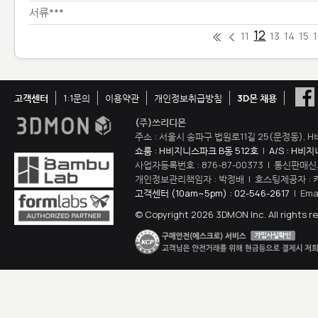
서류***
12
11
13
14
15
고객센터
1:1문의
이용약관
개인정보취급방침
3D몬 채용
(주)쓰리디몬
주소 : 서울시 송파구 법원로11길 25(문정동), H
쇼룸 : H비지니스파크 B동 512호
|
A/S : H비
사업자등록번호 : 876-87-00373 | 통신판매신
개인정보관리책임자 : 박정배 | 호스팅제공자 : 
고객센터 (10am~5pm) : 02-546-2617
| Ema
© Copyright 2026 3DMON Inc. All rights r