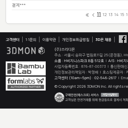
결제***
11
12
13
14
15
고객센터
1:1문의
이용약관
개인정보취급방침
3D몬 채용
(주)쓰리디몬
주소 : 서울시 송파구 법원로11길 25(문정동), H
쇼룸 : H비지니스파크 B동 512호
|
A/S : H비
사업자등록번호 : 876-87-00373 | 통신판매신
개인정보관리책임자 : 박정배 | 호스팅제공자 : 
고객센터 (10am~5pm) : 02-546-2617
| Ema
© Copyright 2026 3DMON Inc. All rights r