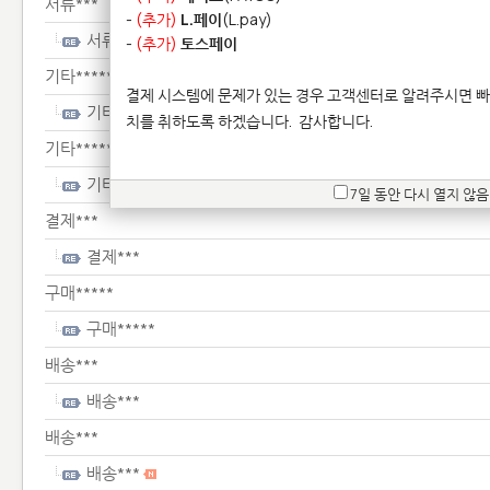
서류***
-
(추가)
L.페이
(L.pay)
서류***
-
(추가)
토스페이
기타**************
결제 시스템에 문제가 있는 경우 고객센터로 알려주시면 빠
기타**************
치를 취하도록 하겠습니다.
감사합니다.
기타**************
기타**************
7일 동안 다시 열지 않음
결제***
결제***
구매*****
구매*****
배송***
배송***
배송***
배송***