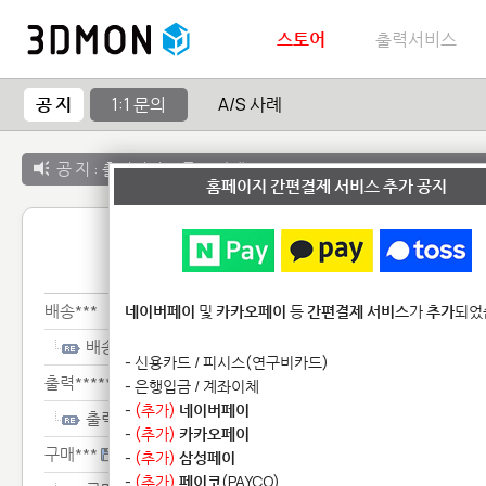
스토어
출력서비스
공 지
1:1 문의
A/S 사례
공 지 :
출력서비스 종료 안내
홈페이지 간편결제 서비스 추가 공지
1:1 
배송***
네이버페이
및
카카오페이
등
간편결제 서비스
가
추가
되었
배송***
- 신용카드 / 피시스(연구비카드)
출력******
- 은행입금 / 계좌이체
-
(추가)
네이버페이
출력******
-
(추가)
카카오페이
구매***
-
(추가)
삼성페이
-
(추가)
페이코
(PAYCO)