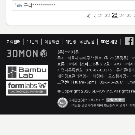
구리***********
23
21
22
24
25
고객센터
1:1문의
이용약관
개인정보취급방침
3D몬 채용
(주)쓰리디몬
주소 : 서울시 송파구 법원로11길 25(문정동), H
쇼룸 : H비지니스파크 B동 512호
|
A/S : H비
사업자등록번호 : 876-87-00373 | 통신판매신
개인정보관리책임자 : 박정배 | 호스팅제공자 : 
고객센터 (10am~5pm) : 02-546-2617
| Ema
© Copyright 2026 3DMON Inc. All rights r