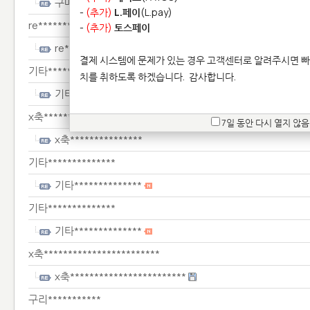
구매***
-
(추가)
L.페이
(L.pay)
re**********
-
(추가)
토스페이
re**********
결제 시스템에 문제가 있는 경우 고객센터로 알려주시면 빠
기타**************
치를 취하도록 하겠습니다.
감사합니다.
기타**************
x축***************
7일 동안 다시 열지 않음
x축***************
기타**************
기타**************
기타**************
기타**************
x축************************
x축************************
구리***********