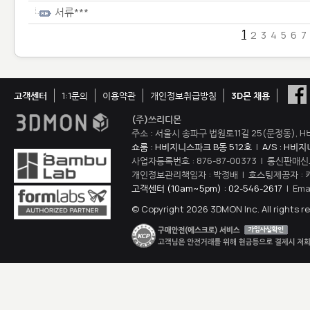
서류***
1
2
3
4
5
6
7
고객센터
1:1문의
이용약관
개인정보취급방침
3D몬 채용
(주)쓰리디몬
주소 : 서울시 송파구 법원로11길 25(문정동), H
쇼룸 : H비지니스파크 B동 512호
|
A/S : H비
사업자등록번호 : 876-87-00373 | 통신판매신
개인정보관리책임자 : 박정배 | 호스팅제공자 : 
고객센터 (10am~5pm) : 02-546-2617
| Ema
© Copyright 2026 3DMON Inc. All rights r