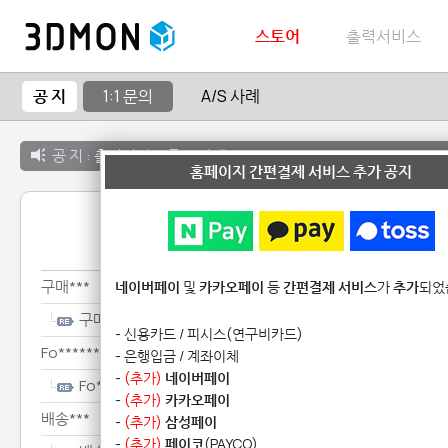
스토어
출력서비스
공 지
1:1 문의
A/S 사례
공 지 :
출력서비스 종료 안내
홈페이지 간편결제 서비스 추가 공지
1:1 
구매***
네이버페이
및
카카오페이
등
간편결제 서비스
가
추가
되었
구매***
- 신용카드 / 피시스(연구비카드)
Fo********************
- 은행입금 / 계좌이체
-
(추가)
네이버페이
Fo********************
-
(추가)
카카오페이
배송***
-
(추가)
삼성페이
-
(추가)
페이코
(PAYCO)