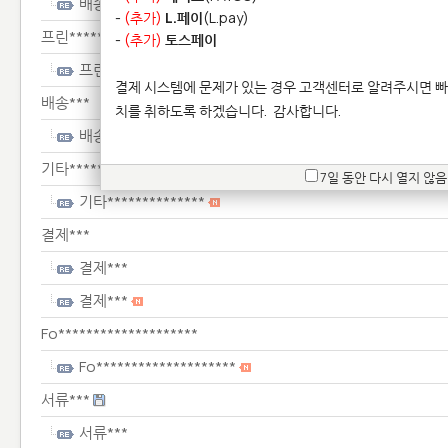
배송***
-
(추가)
L.페이
(L.pay)
프린****************
-
(추가)
토스페이
프린****************
결제 시스템에 문제가 있는 경우 고객센터로 알려주시면 빠
배송***
치를 취하도록 하겠습니다.
감사합니다.
배송***
기타**************
7일 동안 다시 열지 않음
기타**************
결제***
결제***
결제***
Fo********************
Fo********************
서류***
서류***